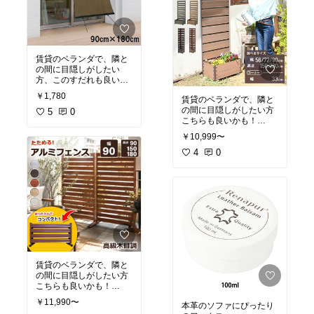
くれるのも嬉しい。
充電式なのも良いんだよ
な。
OSはAndroid7.1で若干古
賃貸のベランダで、隣と
いかなとは思うけど全然
の間に目隠しがしたい
使える！
方、このすだれも良い
な！！
付属で三脚もついてい
￥1,780
賃貸のベランダで、隣と
て、セッティングもしや
の間に目隠しがしたい方
ベランダの横側の部分に
5
0
すそうなんだよなー。
こちらも良いかも！
取り付けて、目線とシャ
人工木だから、外に出し
ットアウトできそう。
#おうち時間充実
￥10,999〜
っぱなしでも腐ることは
これ良いな！
#プロジェクター
ないかな。
4
0
他のと比べてこれは結構
隙間が小さいので、しっ
かり目隠しになる。
#賃貸目隠し
賃貸のベランダで、隣と
の間に目隠しがしたい方
こちらも良いかも！
アルミで軽くて、たため
￥11,990〜
本革のソファにぴったり
るので使う時だけセッテ