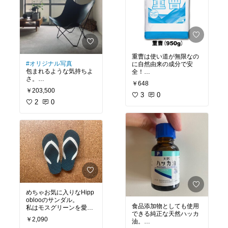
賃貸だったら、塗装用の
壁紙とセットで購入する
#オリジナル写真
#プチリフォーム
#模様替え
重曹は使い道が無限なの
#オリジナル写真
に自然由来の成分で安
包まれるような気持ちよ
全！
さ。
￥648
一世一代の買い物しちゃ
○キッチンのお掃除や消
￥203,500
った〜😂
臭に
3
0
でも、本革でこのクオリ
2
0
○柔軟剤として
ティにしちゃコスパが良
○入浴剤として
すぎるな。
○お料理に入れて
今なら楽天証券ポイント
9.5倍バック！！！
小分けにして、洗面所、
これは買うしかない
キッチンに置いていま
す！
かなり重宝してい
る！！！
特に入浴剤として重曹入
りのお風呂に入ると本当
肌ツルツルで背中のニキ
めちゃお気に入りなHipp
ビがだいぶ治ってきた！
oblooのサンダル。
泣
食品添加物としても使用
私はモスグリーンを愛
できる純正な天然ハッカ
用。
#必需品
￥2,090
油。
#ランドリー