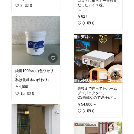
コロナに罹って一番必要
計なアクセサリを揃える
だったアイス枕。
のが面倒でこちらを購
2
0
入！
高熱がひどいので、最低
かなり大容量で使い勝手
￥627
4つは必要。
が良い…
保冷剤と合わせて頭をサ
0
0
ンドして寝ると結構楽で
災害時にも重宝しそうで
よかったです…！
#モバイルバッテリー
#オリジナル写真
純度100%の白色ワセリ
ン。
私は化粧水の代わりにこ
れ使ってます！
￥4,600
最後まで迷ってたホーム
プロジェクター。
ハッカ油と混ぜてハッカ
15
0
OS搭載なのでWi-Fiだけ
油バームにしたら、虫刺
でYouTubeとか動画コン
されとかによく効きま
￥54,800〜
テンツを見れる！
す！
3
0
画質はまさかの4Kまでい
#おすすめスキンケア
けて、
#オリジナル写真
明るさも3000ルーメンな
ので問題なし！
台形補正もしっかりして