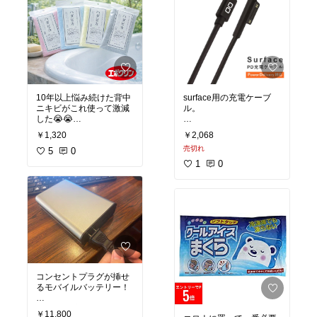
10年以上悩み続けた背中
surface用の充電ケーブ
ニキビがこれ使って激減
ル。
した😭😭
typeCを使ったモバイル
￥1,320
￥2,068
ボディーソープや石鹸は
充電器で充電できるの
売切れ
使わず、
5
0
で、便利ですよ。
タオルで全身を擦るよう
1
0
な使い心地だけど、
本当に肌ツルスベにな
る！！
コンセントプラグが挿せ
るモバイルバッテリー！
surfaceを充電するのに余
￥11,800