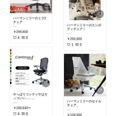
ハーマンミラーのミラ2
チェア
ハーマンミラーのエンボ
ディチェア！
このアームの形と背もた
￥206,800
れのなんとも言えない曲
背中にフィットして細身
線が可愛すぎる。
4
0
￥292,600
の背もたれが、特徴的な
こちらはかなり腰の部分
この椅子。
1
0
がしっかりしているの
で、サポートしてくれ
どんな姿勢でもかなり背
る！
中にフィットするし、
腕の可動域も広くてスト
レスがない！
通常8時間つかれにくい
として作られているが、
この椅子はなんと12時間
で作られているそう。
そんな仕事しないけど
ね！でも疲れにくさは確
やっぱりコンテッサはカ
かに抜群。
ッコいい………
ハーマンミラーのセイル
チェア。
・操作性が非常に良い！
￥200,640〜
・リクライニング、座面
前傾姿勢で仕事をする人
調整、メッシュ素材、ア
4
0
￥126,500