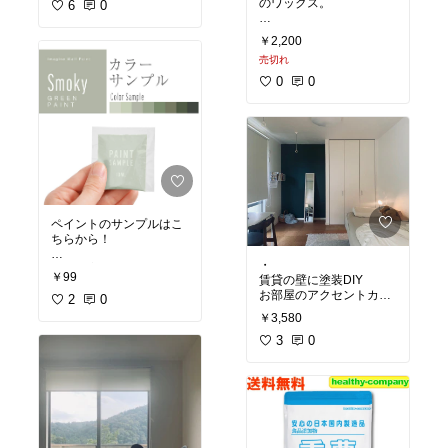
のワックス。
ィングができる！
6
0
クリームで油分や水分補
ただ、横幅90㎝×高さ180
￥2,200
給した後に、
㎝と固定の寸法になるの
売切れ
ワックスで仕上げると革
で、今住んでいるベラン
に艶が出るそう！
ダの大きさを測ってピッ
0
0
タリだったらこれが良
ワックスはコーティング
い！
専用なので、水分などの
外敵も弾く役割があるよ
#賃貸目隠し
ペイントのサンプルはこ
ちらから！
・
写真と実際の色味は違う
￥99
賃貸の壁に塗装DIY
ので実際に取り寄せて選
お部屋のアクセントカラ
んでみると良いかもしれ
2
0
ーが欲しくて、モスグリ
ないです！
￥3,580
ーン色をのせてみた。
雰囲気がガラリと変わっ
3
0
てかなり良いな。
このシリーズのペンキは
本当にいい色ばかりで迷
ったけど、この色選んで
よかった…！
288の色番です。