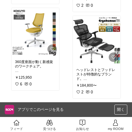
にフィットした一台！
ームレスト調整などかな
医療系の機関にも使われ
2
0
りの多機能がこの一台に
ているとのこと。
詰まっている
・スタイリッシュな見た
背もたれのデザインが本
目がカッコ良すぎる
当にカッコいい…
ちょっと硬い素材だけ
椅子の操作性がとっっっ
ど、前傾姿勢がスタンダ
てもしやすい！
ードの人にとってはいい
肘の先端にレバーがつい
のかも。
ているので、座ったまま
デザイン性も拾っている
の姿勢で操作ができるの
のがとてもよい○
はかなり魅力的。
360度座面が動く新感覚
のワークチェア。
ヘッドレストとフッドレ
ストが特徴的なブラン
これすごい！！！
￥125,950
ド。
人がずっと同じ姿勢だと
体に悪いことに着目し
6
0
￥184,800〜
リラックスする時も仕事
て、座面が動く椅子
する時もこれ1台で！
2
0
に！！
・メッシュ素材で通気性
・グッドデザイン賞で見
抜群
た目も可愛い
アプリでこのページを見る
開く
・拡張性がある。
・色が無限に選べる
・タブレットをつけるた
・リクライニングがスム
めの付属品まである
ーズで体にフィットして
さらに読み込む
リラックスしながら本読
フィード
見つける
お知らせ
my ROOM
んだりタブレットで動画