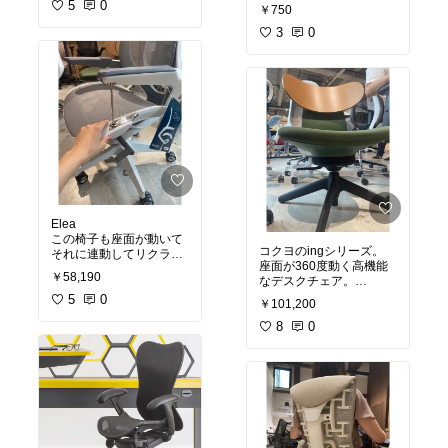
このボツボツ感が通気性
5
0
￥750
○水で薄めて虫除けスプ
良くて気持ちいい。
レーに
3
0
100%天然ゴム素材だか
○車内の消臭や、マスク
ら環境にもよくて、肌に
につけて酔い止めに
馴染むんだよねー。
○マクラにつけてアロマ
夏、海とか近場への買い
でリラックス効果を
物へ行く時はこれ良
○マスクにつけて花粉対
い！！！
策に
#オリジナル写真
など、かなりの使い道が
#サンダル
あります！
おすすめ。
#オリジナル写真
Elea
この椅子も座面が動いて
コクヨのingシリーズ。
それに連動してリクライ
座面が360度動く高機能
ニングも動くのが面白
￥58,190
なデスクチェア。
い！！
実物を見に行ったんだけ
5
0
￥101,200
ど可愛すぎた…
見た目も軽やかでかっこ
8
0
いいし、メッシュ素材で
これならかなりインテリ
涼しげなのも良い！
アにも合いそう！
色もいろんな種類選べる
すっごい面白いデスクチ
のが楽しいし、フォルム
ェア！いいねー！
#オリジナル写真
#オリジナル写真