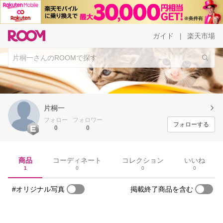
ガイド
楽天市場
|
片桐一
フォロー
フォロワー
フォローする
0
0
商品
コーディネート
コレクション
いいね
1
0
0
0
#オリジナル写真
掲載終了商品を含む