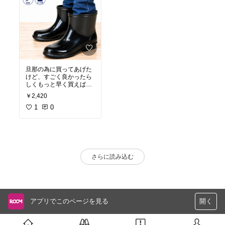
旦那の為に買ってあげた
けど、すごく良かったら
しくもっと早く買えばよ
かったなぁと。居酒屋で
￥2,420
調理師として働いてるの
ですがおかげさまで毎日
1
0
足元がビチャビチャにな
らずに済むので大喜びで
す
さらに読み込む
アプリでこのページを見る
開く