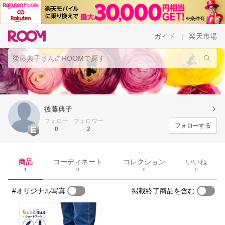
ガイド
楽天市場
|
後藤典子
フォロー
フォロワー
フォローする
0
2
商品
コーディネート
コレクション
いいね
1
0
0
0
#オリジナル写真
掲載終了商品を含む