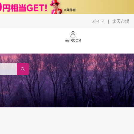
ガイド
楽天市場
|
my ROOM