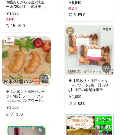
スパークリング”というコ
吟醸おりがらみ生⭐︎醇道
￥5,940
ンセプトから生み出され
一途720ml】「東洋美
木箱入りなので、贈り物
売切れ
た日本酒。
人」の中でも、ファンが
や特別な日の一本にもお
￥1,980
6
0
毎年心待ちにしている季
すすめです。
このスパークリングは、
売切れ
節限定のしぼりたて生酒
山田錦を45％まで磨いた
「醇道一途（じゅんどう
15
0
純米大吟醸をベースに、
いちず）おりがらみ」で
☑️岩国の老舗酒蔵「酒井
瓶内で発酵させて自然な
す。
酒造」
炭酸を生み出した一本。
2025年12月、澄川酒造場
山口県岩国市にある 酒井
に行ったときに「醇道一
酒造 は、1871年（明治4
にごり酒ならではのやわ
途」シリーズを初めて買
年）創業の酒蔵です。
らかな甘みと、
いました。日本酒好きな
代表銘柄は 五橋。
きめ細かな泡、そして獺
方は、ぜひ飲んでみてく
岩国の名所である 錦帯橋
祭らしい華やかな香り。
ださい。美味しいです！
の五つのアーチ橋にちな
んで名付けられました。
日本酒というより
☑️山口県萩市の酒蔵
仕込みには、清流・錦川
シャンパンのように楽し
澄川酒造場
の伏流水を使用。
める日本酒とも言われて
が造る人気銘柄
🔶【訳あり・神戸クッキ
地元の水と米を生かし、
います。
東洋美人。
ー⭐︎アソート2袋 計520
料理に寄り添うやさしい
g】神戸の老舗洋菓子店
味わいの日本酒を造り続
よく冷やしてグラスに注
🔷【お試し・米粉パンセ
「醇道一途（じゅんどう
のクッキー。北海道産小
けています。
ぐと、
ット5個】フードアクシ
￥1,000
いちず）」とは、
麦粉使用の本格焼菓子。
ふわっと広がるフルーテ
ョンニッポンアワード20
ひたすら良い酒を造る道
ポスト投函で受け取り
8
0
ィーな香り。
10受賞。無添加にこだわ
を追い続けるという想い
￥2,500
楽々。送料無料＆1000円
った米粉パン。常温保存
が込められたシリーズ。
ポッキリで試しやすい。
#日本酒
#五橋
#山口県地
食前酒や特別な日の乾杯
OK！約1カ月日持ち。天
7
0
酒
#純米大吟醸
#錦帯橋
#
にもぴったりです
然酵母で焼き上げた、米
うすくにごった おりがら
サクッと香ばしい神戸発
山口県岩国市
#酒井酒造
太郎の米粉パンお試しセ
み生酒ならではの
クッキー。
#錦帯五橋
#鑑評会最優秀
ット。
フレッシュなガス感とや
北海道産小麦粉のやさし
賞
#お祝い
#ホワイトデ
#お祝い
#家飲み
#記念日
わらかな旨み。
い味わいです。