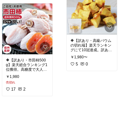
#自分へのご褒美
#ギフト
の伝統的な「抹茶」と
#ティータイム
#おうちカ
イタリア・ヴェネト州の
フェ
#お試しクッキーセ
文化を組み合わせた スイ
ット
#手作りクッキー
ーツブランドです。
和の代表素材である抹茶
と、洋の代表素材である
チーズを 絶妙に組み合わ
せたスイーツ を展開して
います。 ￼
🔶【訳あり・高級バウム
の切れ端】楽天ランキン
コンセプトは
グにて10冠達成。訳あり
「伝統 × 洋の感性」＝ 温
で大容量1袋。しっとり
￥1,980〜
故知新（昔に学び新しく
上品な甘さ、ティータイ
🔶【訳あり・市田柿500
創る） で、
ムにぴったり。フードロ
5
0
g】楽天総合ランキング1
京都×イタリアの異文化
ス応援。自宅用にも贈り
位獲得。高糖度で大人
ミックスを大切にしてい
物にも。
気。長野県産GIマーク認
ます。
￥1,980
証｜砂糖不使用の自然派
売切れ
ドライフルーツ。冬の定
#おうちカフェ
#スイーツ
番おやつ
17
2
#お試しスイーツ
#我が家
部
#訳あり商品
#お買い
のお取り寄せ
#手土産
#
得
#節約生活
#フードロ
おうち時間充実
#抹茶ク
ス
#自然スイーツ
#お買い得
ッキー
#宇治抹茶使用
商品
#訳あり
#自宅用
#節
約生活
#フードロス