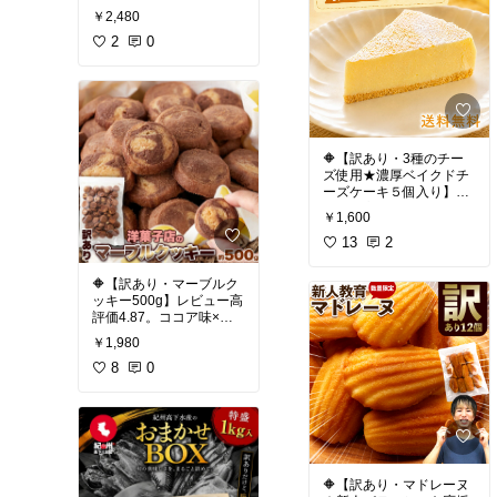
その土地の恵みを活か
レミア和歌山に選ばれた
☑️ 徳島四季乃菓子 あわや
由来
￥2,480
し、少量生産で丁寧に酒
品も入っています。駿河
徳島県の素材を活かした
八百新酒造は山口県東
造りを続けています。
屋スタッフ厳選のお試し
2
0
菓子づくりが特徴の和洋
部・錦川の河口近くに蔵
セット内容です。人気商
菓子ブランド。阿波和三
を構え、元々は船で米が
代表銘柄「金雀」
品！
盆糖や鳴門金時など地元
運ばれた場所にありまし
の素材をふんだんに使
た。そこにあった 階段状
#日本酒
#金雀
#堀江酒場
☑️ 総本家 駿河屋善右衛門
い、四季折々のお菓子を
の船着き場を「雁木（が
#山口の地酒
#山口県岩国
日本の和菓子史に名を残
提供しています。 ￼
んぎ）」 と呼び、日本酒
市
#純米大吟醸
#特別限
す、室町時代創業（1461
の名前にしています。 ￼
定醸造
年）・560年余の歴史を
🔶【訳あり・3種のチー
誇る老舗和菓子店。
ズ使用★濃厚ベイクドチ
#ギフト
#ティータイム
#
その歴史の始まりは京都
ーズケーキ５個入り】レ
お試しスイーツ
#我が家
#日本酒
#山口県の酒
#雁
伏見にあり、当時は「鶴
ビュー高評価4.68。訳あ
のお取り寄せ
#自分への
木
#純米大吟醸
#八百新
￥1,600
屋」という屋号で饅頭屋
りは、僅かなひび割れな
ご褒美
#節約生活
酒造
#家飲み
#父の日
#ホ
としてスタートしまし
どの規格外品。品質には
13
2
ワイトデー
#山口の地酒
た。豊臣秀吉公をはじめ
全く問題なしり
多くの大名に愛され、長
🔶【訳あり・マーブルク
い年月を経て現在の屋
コスパ抜群の人気ベイク
ッキー500g】レビュー高
号・駿河屋として発展し
ドチーズケーキです。
評価4.87。ココア味×プ
ています。
レーン味の2種ミック
#訳あり
#お買い得
#チー
￥1,980
ス。ティータイムにぴっ
ズケーキ
#スイーツ
#お
たり
8
0
#おうちカフェ
#自分への
うちカフェ
#節約生活
#
訳ありは、マーブル模様
ご褒美
#お試しスイーツ
フードロス
の焼きムラや形の不揃い
#ティータイム
#おうち時
など。味は正規品。
間充実
#節約生活
サクッと香ばしい焼菓子
クッキー。
🔶【訳あり・マドレーヌ