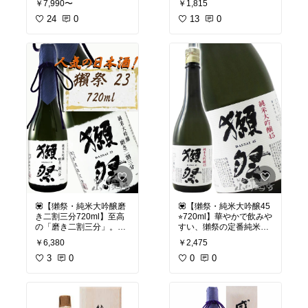
￥7,990〜
￥1,815
した。お試しで自分で使
ってみましたが、今まで
24
0
13
0
使っていた羽毛布団と同
☑️ 山口県宇部市の酒蔵・
じくらい暖かいです。そ
永山本家酒造場が醸す人
して何より羽毛布団よ
気銘柄「貴」。
り、体にピッタリする感
お米の旨味がしっかりあ
じで暖かいので冷え性の
りつつ、キレのある酸味
私には快適でした。なの
が全体をピシッと締めて
で、そのまま自分用に使
くれます。
っています。
「安いし、人工羽毛って
#日本酒
#貴
#永山本家酒
どうなの？」と思ってい
造場
#山口県
#プレゼン
ましたが、想像以上にし
ト
#家飲み
#山口の地酒
#
っかり暖かいし、コスパ
贈り物
#ホワイトデー
#
がとても良いと思いま
父の日
#純米酒
#人気酒
す。
圧縮梱包で届くので、中
綿が偏っています。しっ
💟【獺祭・純米大吟醸磨
💟【獺祭・純米大吟醸45
かりと中綿をほぐす作業
き二割三分720ml】至高
⭐︎720ml】華やかで飲みや
が必要です。揉み込むよ
の「磨き二割三分」。山
すい、獺祭の定番純米大
うにマッサージしたり、
口県が世界に誇る銘酒、
吟醸。
￥6,380
￥2,475
仰ぐようにパタパタマサ
「獺祭 純米大吟醸 。華や
ッージしたら、ふっくら
かな香りと、驚くほど澄
3
0
☑️ 山口県の酒蔵、株式会
0
0
してきます。
んだ上品な甘みが広がる
社 獺祭が造る人気銘柄、
純米大吟醸です。
獺祭 純米大吟醸45。
#ベッドルーム
#掛け布団
酒米・山田錦を45％まで
#人工羽毛
#インテリア雑
☑️ 山口県の酒蔵、株式会
磨き、フルーティーな香
貨
#寝具
#洗える布団
#抗