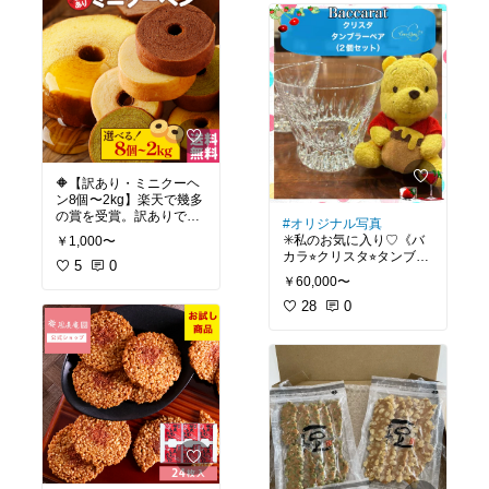
す。落ち着いた雰囲気の
国産米100%使用のおせ
トデー
#チョコレートセ
中で、ゆっくりと過ごせ
んべいお試しセット。
ット
#Mary’s
#ファンシ
る素敵な空間で、美味し
ごま・しょう油・ざら
ーチョコレート
#訳あり商品
#有機バナナ
い珈琲とスイーツをいた
め・青のり・辛子・サラ
#ドライフルーツ
#無添加
だきました。
ダの6種入り。
チップス
#ティータイム
さらにおまけ2枚付きで
#おうちカフェ
#バナナチ
満足感たっぷり。
ップス
#我が家のお取り
#家飲み
#お祝い
#おうち
寄せ
#オーガニック
居酒屋
#日本酒
#山口銘
酒
#貴
#永山酒造
#山口県
#お試し煎餅セット
#国産
地酒
#ギフト
#父の日
#ホ
米100%
#おまけあり
#国
🔶【訳あり・ミニクーヘ
ワイトデー
産米せんべい
#お試しス
ン8個〜2kg】楽天で幾多
イーツ
#おうち時間充実
の賞を受賞。訳ありでお
#手土産
#おうちカフェ
#
#オリジナル写真
得なかわいいミニサイ
ティータイム
#和菓子
✳️私のお気に入り♡《バ
￥1,000〜
ズ。数量が選べて、少量
カラ⭐︎クリスタ⭐︎タンブラ
から試せる。甘さ控えめ
5
0
ーペア（2個セット）》
￥60,000〜
でおやつにちょうどいい
透明度の高いクリスタル
ガラスが美しく、光を受
28
0
けるたびにキラキラと輝
#訳あり商品
#1,000円送
く上品なタンブラー。
料無料
#おうちカフェ
#
スイーツ
#ティータイム
シンプルなのに存在感が
#ミニクーヘン
#ティータ
あります。
イム
#お試しスイーツ
ペアセットなので、結婚
祝いや記念日ギフトにも
おすすめ。
大切な人と“いい時間”を
楽しみたくなるグラスで