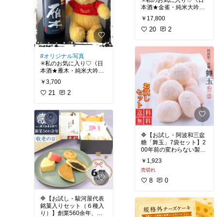
本酒★金雀・純米大吟
醸 特別限定醸造720m
￥17,800
l》入手困難で知られる
「金雀」の特別限定醸
20
2
造。2026.2.27に堀江酒
場に行きました。
#オリジナル写真
✳️私のお気に入り♡《日
丁寧に磨き上げた酒米か
本酒★雁木・純米大吟醸
ら生まれる、透明感のあ
ゆうなぎ720ml》山口の
る香りと上品な旨み。
￥3,700
美味しいお酒です！山口
県岩国市の八百新酒造。
21
2
ひと口含むと、ふわっと
広がる華やかな吟醸香。
山口県の銘酒「雁木」の
そのあとに続く、やわら
中でも、気品あふれる存
かく澄んだ甘みとキレの
在感を放つのがこの「ゆ
ある後味。
うなぎ」。
🔷【お試し・阿波和三盆
名前の通り、夕暮れ時の
糖「舞玉」7袋セット】2
静かな海のように穏やか
☑️堀江酒場（山口県岩国
00年前の変わらない製法
で、澄み渡るような飲み
市）
で、今でも当時の手作り
口が魅力です。
￥1,923
そのまま。徳島名産の上
「完成された調和」。
1764年創業。
売切れ
質な阿波和三盆糖を使っ
熟したリンゴのような気
山口県岩国市錦町に蔵を
た、口の中でほろほろと
品ある香りと、米の旨味
8
0
構える、歴史ある酒蔵。
溶ける優しい甘さの和風
がほどよく溶け込んだし
クッキー。読売新聞「銘
なやかな味わい。
豊かな自然に囲まれた環
🔷【お試し・駿河屋代表
品のこだわり」でも紹介
境と、錦川の清らかな
銘菓入りセット（６種入
されました。
☑️ 八百新酒造（やおしん
水。
り）】創業560余年、プ
しゅぞう）と「雁木」の