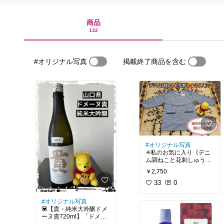
商品
132
#オリジナル写真
掲載終了商品を含む
#オリジナル写真
✳️私のお気に入り《デニ
ム調ねこと花刺しゅうス
モック・M〜L》159㎝50
￥2,750
kg 9号サイズの私には身
幅に余裕があって、着て
33
0
いて楽です。大きめのポ
ケットも便利で、刺しゅ
#オリジナル写真
うがとても可愛いので気
💟【貴・純米大吟醸ドメ
に入っています。春と秋
ーヌ貴720ml】「ドメー
シーズンにちょうど良い