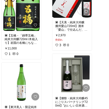
造る人気銘柄、獺祭 純米
学に行ったとき、3種類
りで人気の酒蔵。
✅雁木（がんぎ）
大吟醸 磨き三割九分。
の試飲をしましたが、ど
代表銘柄「Ohmine」
米の旨味がギュッと凝縮
れもそれぞれ美味しかっ
は、山口県産の酒米と美
された、力強くも優しい
たです。
しい仕込み水を使い、フ
味わい。無垢な旨さが光
ルーティーで透明感のあ
ります。
#家飲み
#記念日
#日本酒
る味わいが魅力です。ス
💟【天美・純米大吟醸
#獺祭
#旭酒造
#純米大吟
タイリッシュなボトルデ
✅大嶺（Ohmine）
播州愛山720ml】酒米
醸
#人気酒
#山口県地酒
#
#飲み比べ
#日本酒
#獺祭
ザインも印象的で、日本
スタイリッシュなボトル
「愛山」で仕込んだ、華
ホワイトデー
#父の日
#
#家飲み
#おうち居酒屋
#
酒ファンから注目されて
も人気。白桃のようなジ
やかな香りの天美・純米
ギフト
#贈り物
#お酒
記念日
#ギフト
#ホワイ
います。
￥2,970
💟【五橋・「錦帯五橋」
ューシーさと、現代的な
大吟醸。
トデー
#父の日
#旭酒造
#
純米大吟醸720ml /木箱入
軽やかさ。
売切れ
山口県の地酒
り】岩国の名橋にちなん
☑️天美 純米大吟醸 播州愛
3
0
だ、特別な一本。
✅天美（てんび）
山は、兵庫県産の酒米
￥11,000
#記念日
#日本酒
#山口県
SNSでも話題沸騰中の注
「愛山」を使って造られ
地酒
#山口県美祢市
#大
山口県岩国市の酒蔵 酒井
1
0
目株。フレッシュで微炭
た華やかな純米大吟醸。
嶺酒造
#火入れ
#人気酒
#
酒造 が造る
酸を感じるような、ピュ
やわらかな甘みとフルー
家飲み
#おうち居酒屋
#
五橋「錦帯五橋」純米大
アな飲み心地。
ティーな香り、透明感の
お祝い
#ホワイトデー
#
吟醸。
あるきれいな余韻が楽し
父の日
#ギフト
#贈り物
🌟おすすめポイント
めます。山口県の酒蔵 長
名所 錦帯橋 に由来する名
オールスター集結！山口
州酒造 が手がける人気銘
前を持つ、蔵を代表する
県の人気蔵元を網羅して
柄「天美」の中でも、特
純米大吟醸です。
います。
別感のある一本。
山口県産山田錦を35％ま
で磨き、華やかな吟醸香
#山口の地酒
と透明感のあるなめらか
#記念日
#日本酒
#おうち
な味わい。
居酒屋
#山口県地酒
#ギ
💟【獺祭・純米大吟醸45
フト
#純米大吟醸
#山口
平成30酒造年度山口県新
にごりスパークリング72
県下関市
#長州酒造
#天
酒鑑評会吟醸酒部門最優
0ml】”おいしい日本酒の
美
#酒米愛山
💟【東洋美人・限定純米
等賞受賞。