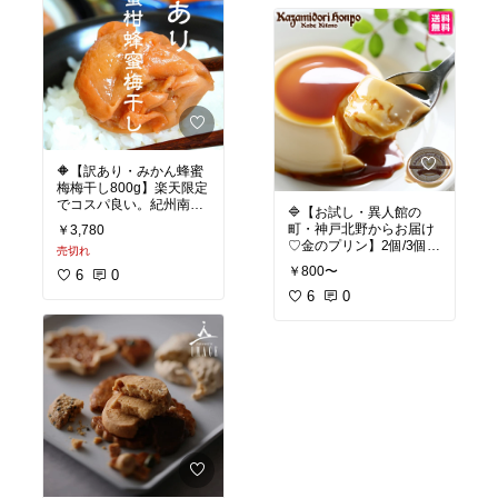
求められる。リピートさ
店。
んが多いクッキーです。
・“割れチョコ”専門とい
う珍しいスタイルで、
様々な味やフレーバーの
#ギフト
#お試しスイーツ
チョコが並びます。 ￼
#塩クッキー
#自分へのご
褒美
#おつまみ
#おうち
🍬 特徴
カフェ
#手土産
#ティー
・約40種類以上の割れチ
タイム
ョコを扱う専門店。 ￼
・世界基準の高級 クーベ
🔶【訳あり・みかん蜂蜜
ルチュールチョコレート
梅梅干し800g】楽天限定
を使用していて、香り・
でコスパ良い。紀州南高
口どけ・後味のバランス
🔷【お試し・異人館の
梅 はちみつ梅塩分5％・
が良いと評判です。 ￼
町・神戸北野からお届け
￥3,780
みかん蜂蜜使用で甘くて
・定番のミルク・ビター
♡金のプリン】2個/3個/6
売切れ
食べやすい梅干し。
系から、マシュマロやマ
個入り。人気の老舗スイ
￥800〜
6
0
カダミア入りなどのアレ
ーツブランドの濃厚カス
ンジ系割れチョコまで幅
タードプリン。卵をたっ
6
0
#訳あり商品
#お買い得商
広いラインナップが魅
ぷり使い、なめらかで贅
品
#我が家のお取り寄せ
力。
沢な口当たりに仕上げて
#節約生活
#紀州南高梅
#
います。 ￼
はちみつ梅
#フードロス
#スイーツ部
#お試しセッ
ト
#おうちカフェ
#チョ
コレート
#節約生活
#ギフト
#手土産
#我が家
のお取り寄せ
#お試しス
イーツ
#神戸プリン
#節
約生活