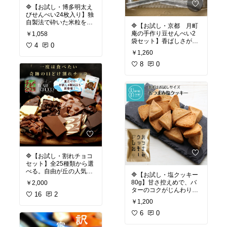
す。
🔷【お試し・博多明太え
びせんべい24枚入り】独
自製法で砕いた米粒を焼
🔷【お試し・京都 月町
#バカラ
#クリスタルガラ
き上げ、パリさくっ！新
庵の手作り豆せんべい2
￥1,058
ス
#ペアグラス
#ペアタ
食感。明太子×海老の旨
袋セット】香ばしさがク
ンブラー
#ロックグラス
みが絶妙。不動の人気N
4
0
セになる豆せんべい 。そ
#ウイスキーグラス
#結婚
￥1,260
o.1！
ら豆＆グリンピース使用
祝い
#誕生日プレゼント
で、豆の旨みとやさしい
8
0
#贈り物
#ホワイトデー
☑️ 博多風美庵
味わい。全国的に人気！
福岡・博多や九州の特産
食材を活かした洋菓子・
☑️ 京・月待庵
和菓子が豊富に揃ってい
京都の伝統的な和菓子・
ます。果物や乳製品、明
焼き菓子を扱う人気のお
太子や塩など、地域の味
店。
わいをテーマにしたスイ
京都・錦市場など市内各
ーツ・おかき・せんべい
所に店舗があり、観光つ
が人気です。 ￼
いでのおやつ購入にもよ
く利用されています。 ￼
#手土産
#博多土産
#
#お
🔷【お試し・割れチョコ
うちカフェ
#お試しスイ
セット】全25種類から選
ーツ
#えびせんべい
#博
#ティータイム
#我が家の
べる。自由が丘の人気シ
多明太子
#ティータイム
🔷【お試し・塩クッキー
お取り寄せ
#自分へのご
ョコラ専門店の本格クー
#我が家のお取り寄せ
#和
80g】甘さ控えめで、バ
￥2,000
褒美
#京菓子
#ギフト
#お
ベルチュール。
菓子
ターのコクがじんわり。
試しセット
#ギフト
#節
16
2
ほどよい塩加減がちょう
約生活
￥1,200
☑️ チュべ・ド・ショコラ
どよい。甘じょっぱい
自由が丘本店
味。原料がシンプルゆえ
6
0
・東京都目黒区自由が丘
に、パティシエの技術が
にあるチョコレート専門