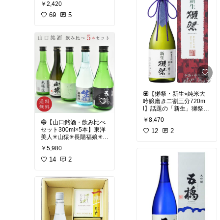
ヌ貴」の名を冠した、永
と思います。
￥2,420
山本家酒造場の自信作。
米作りからこだわった究
69
5
☑️サイズ M〜L
極のドメーヌスタイルで
身丈:82㎝、身
す。
幅:56㎝、肩幅:50㎝、袖
繊細な口当たりと、凛と
丈:54㎝
した酸味のバランスが絶
☑️適応バスト（約）79〜
妙。
94
☑️前ボタンタイプ、ポケ
☑️ ドメーヌ（Domaine）
ット×2
もともとフランスのワイ
☑️袖口ゴム仕様
ン用語で、「自社で所有
☑️カラー 🩵ブルー💙ネ
する畑のブドウだけを使
イビー
💟【獺祭・新生⭐︎純米大
って、栽培から醸造、瓶
☑️生産国 中国
吟醸磨き二割三分720m
詰めまでを一貫して行う
l】話題の「新生」獺祭。
生産者」のことです。
体に嬉しい、次世代の日
￥8,470
🔵【山口銘酒・飲み比べ
本酒。
日本酒における「ドメー
#エプロン
#割烹着
#スモ
セット300ml×5本】東洋
12
2
ヌ」の3つの特徴
ック
#前ボタン割烹着
#
美人✳︎山猿✳︎長陽福娘✳︎長
☑️山口県の酒蔵、株式会
1️⃣原料米の自社栽培
前開き
#袖口ゴム仕様
#
門峡✳︎五橋
社 獺祭が、発酵の力「エ
通常、酒蔵は農家や農協
￥5,980
キッチンの相棒
#前開き
クソソーム」に着目して
からお米を買い取ります
ボタン仕様
山口県を代表する日本酒
14
2
作った最新作！
が、ドメーヌスタイルの
の味わいを
磨き二割三分の最高の美
蔵は、自分たちで田んぼ
気軽に飲み比べできるの
味しさはそのままに、健
を持ち、お米を育てると
が魅力です。
やかさを願う独自の製法
ころからスタートしま
で生まれました。
す。
300mlの飲み切りサイズ
なので、
2️⃣テロワール（風土）の
その日の気分で一本ずつ
✅ 「獺祭エクソソーム」
尊重
楽しむのもおすすめ。
• 「お酒を造る過程（発