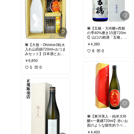
その土地の気候や土壌、
酵）で生まれる、体に良
水の個性を最大限に引き
香りや味わいの違いを感
いとされる成分のこと」
出すことを重視します。
じながら、
• 「古くから言われる
「この土地でしか造れな
山口の酒蔵めぐりをして
『酒は百薬の長』を、現
い味」を追求する姿勢で
いる気分になれるセット
代の技術で形にしたお
す。
です
酒」
💟【五橋・大吟醸⭐︎西都
3️⃣一貫した品質管理
の雫40%磨き15度720m
☑️ラインナップ
化粧箱入りなので、贈り
「どんなお米を育て、ど
l】山口の銘酒「五橋」の
・東洋美人（フルーティ
物に最適です。
う醸すか」という設計図
実力を感じる一本。
ーな透明感）［澄川酒造
￥4,380
💟【大嶺・Ohmine3粒火
を最初から最後まで自分
場 （萩市）］
#日本酒
#獺祭
#新生獺祭
入れ山田錦720ml⭐︎おつま
たちでコントロールする
山口県岩国市の老舗蔵 酒
8
0
・山猿（米の旨味とキ
#エクソソーム
#純米大吟
みセット】日本酒とおつ
ため、非常にこだわりが
井酒造 が手がける、五橋
レ）［永山酒造 （山陽
醸
#磨き二割三分
#山口
まみの贅沢セット。
強く、ストーリー性のあ
大吟醸「西都の雫」。
￥6,850
小野田市）］
県地酒
#人気酒
#ギフト
#
るお酒になります。
・長陽福娘（優雅な香り
贈り物
#化粧箱付き
#旭
山口県美祢市の人気酒蔵
5
0
酒米「西都の雫」を40％
とコク）［岩崎酒造
酒造
#ホワイトデー
#父
大嶺酒造 が造る Ohmine
まで丁寧に磨き上げ、や
（萩市）］
の日
「３粒 山田錦 火入れ」
#日本酒
#貴
#山口県地酒
わらかく上品な香りと、
・長門峡（素朴で深い味
と、お酒にぴったりのお
#純米大吟醸
#永山本家酒
透明感のあるなめらかな
わい）［岡崎酒造場
つまみを組み合わせた楽
造場
#贈り物
#父の日
味わいが広がります。
（萩市）］
しみなセット。
近年だけでも金賞受賞を
・五橋（軟水仕込みのま
重ねてきた酒井酒造の技
ろやかさ）［酒井酒造
透明感のあるやわらかな
術が詰まった一本で、ま
（岩国市）］
味わいの日本酒に、コク
さに蔵元の実力を感じら
のあるクリームチーズ2
れる大吟醸。雑味のない
種、旨みたっぷりのめん
美しい酒質は、まるで鏡
#家飲み
#記念日
#飲み比
💟【東洋美人・純米大吟
たい豚角煮がよく合いま
のように澄んだ印象。
べ
#日本酒
#山口銘酒
#地
醸⭐︎一番纏720ml】赤いお
す。
酒
#ギフト
#ホワイトデ
面のような個性的ラベル
獺祭や雁木が好きな方に
ー
#父の日
#お祝い
が印象的。フルーティー
おうちでちょっと贅沢な
もぜひ味わってほしい、
￥4,400