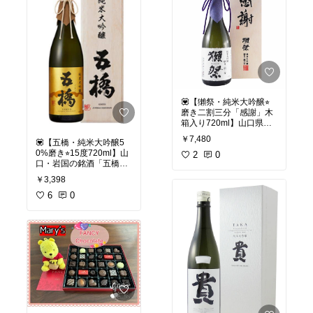
社 獺祭が造る最高峰の一
りとやわらかな甘みが広
菌消臭軽量
本。
がる飲みやすい一本。日
日本酒の常識を変えた獺
本酒初心者にも親しま
祭の最高傑作。山田錦を
れ、食事にも合わせやす
23%という極限まで磨
い定番の純米大吟醸で
き、最高の純米大吟醸に
す。
しました。
#日本酒
#獺祭
#純米大吟
醸
#山口県地酒
#人気酒
#
💟【獺祭・純米大吟醸⭐︎
#日本酒
#獺祭
#山口県地
旭酒造
#
#家飲み
#ギフト
磨き二割三分「感謝」木
酒
#人気酒
#旭酒造
#
#記
#贈り物
#父の日
#ホワイ
箱入り720ml】山口県が
念日
#ギフト
#贈り物
#純
トデー
#定番獺祭
世界に誇る銘酒、「獺祭
米大吟醸
#ホワイトデー
￥7,480
💟【五橋・純米大吟醸5
純米大吟醸 磨き二割三
#父の日
0%磨き⭐︎15度720ml】山
分」。華やかな香りと、
2
0
口・岩国の銘酒「五橋」
驚くほど澄んだ上品な甘
の純米大吟醸。やさしく
みが広がる純米大吟醸で
￥3,398
香り、なめらかに広がる
す。木箱に刻印された
一本。
6
0
「感謝」の文字、贈り物
に最適です。
山口県岩国市の老舗蔵
酒井酒造
☑️ 造り手は山口県岩国市
が醸す「五橋」の純米大
の旭酒造。日本酒の可能
吟醸です。
性を追求し、純米大吟醸
だけを造る酒蔵として世
地元・山口県産の山田錦
界的にも知られていま
を50％まで丁寧に磨き、
す。
軟水でゆっくり仕込まれ
た、やわらかく上品な味
わい。