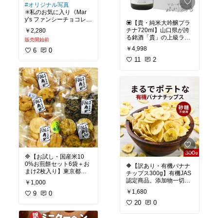
#オリジナル写真
#獺祭
#日本酒
#磨き二割
✳️私のお気に入り《Mar
華やかすぎない穏やかな
三分
#プレゼント
#ギフ
y’s ファンシーチョコレー
香りと、
ト
#お祝い
#山口県
#自分
💟【貴・純米大吟醸プラ
ト30個入り》老舗チョコ
なめらかな口当たりが心
へのご褒美
#楽天1位
#父
チナ720ml】山口県が誇
￥2,280
ブランド メリーチョコレ
地よく、食事にも合わせ
の日
#ホワイトデー
#木
る銘酒「貴」の上級ライ
販売開始前
ートの人気詰め合わせ。
やすい一本です。平成31
箱入り
ン、純米大吟醸プラチ
いろいろな味が楽しめ
￥4,998
年山口県新酒鑑評会純米
6
0
ナ。最高級特等山田錦を
る、華やかな30粒ファン
部門で優等賞を受賞。
使用し、辛口の味わい。
11
2
シーチョコレートです。
ギフト🎁に最適！特に私
木箱入りなので、贈り物
は、自分の名前の一字が
どれも美味しいです😋
にも最適。
ラベルに書いてあるので
思い入れがあり、ギフト
☑️ メリーチョコレート
価格も、
で何度も購入していま
1950年に東京で創業した
純米大吟醸としては手に
す。
日本の老舗チョコレート
取りやすいのが嬉しいと
メーカー。
ころ。
創業者の原堅太郎が、渋
☑️宇部市の酒蔵、永山本
谷の小さな作業場からチ
家酒造場が造る人気銘柄
ョコレートづくりを始め
「貴」の中でも、特別感
ました。
#日本酒
#五橋
#山口県地
のある一本です。
日本のバレンタイン文化
酒
#酒井酒造
#贈り物
#純
華やかな香りと、透明感
🔷【お試し・国産米10
の広がりにも関わった、
米大吟醸
#父の日
#記念
のある上品な味わい。口
0%お煎餅セット6袋＋お
長く愛される定番メーカ
🔶【訳あり・有機バナナ
日
#ホワイトデー
#
に含むとやわらかな旨み
まけ2枚入り】東京都内
ーです。
チップス300g】有機JAS
が広がり、すっと綺麗に
の自社工場で手作り。10
認定商品。添加物一切不
￥1,000
キレていきます
00円ぽっきり。選べる味
使用。砂糖不使用、無添
￥1,680
で食べ比べ。送料無料・
9
0
#自分へのご褒美
#手土産
加で自然な甘み。訳あり
2025年10月に永山本家酒
ポスト投函で気軽に楽し
#ティータイム
#我が家の
は、割れ欠けありのた
20
0
造場に行きました。建物
める
お取り寄せ
#ギフト
#バ
め。
の二階にカフェがありま
レンタインデー
#ホワイ