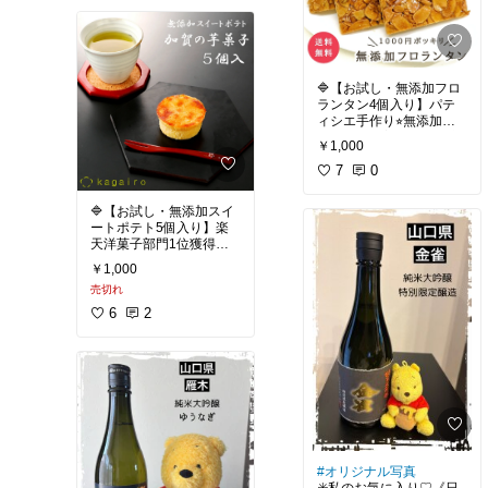
注目されている蔵です。
2025年11月、長州酒造に
#訳あり商品
#お買い得
#
行きました。
我が家のお取り寄せ
#お
名前に相応しい、美味し
試しスイーツ
#自分への
いお酒です。
ご褒美
#甘栗
#ティータ
🔷【お試し・無添加フロ
イム
#おうちカフェ
#オ
ランタン4個入り】パテ
ーガニック
#天津甘栗
ィシエ手作り⭐︎無添加で
#記念日
#日本酒
#山口県
素材本来の美味しさ。厳
地酒
#ギフト
#山口県下
￥1,000
選素材で作られた、フロ
関市
#長州酒造
#
#お祝い
ランタン専門店の味。北
7
0
#おうち居酒屋
#純米大吟
海道産バターを使った焦
醸
#ホワイトデー
#父の
がしキャラメルに、香ば
日
🔷【お試し・無添加スイ
しくキャラメリゼしたア
ートポテト5個入り】楽
ーモンドがたっぷり。
天洋菓子部門1位獲得。
加賀野菜使用。加賀のさ
￥1,000
つまいもの自然な甘さが
#ティータイム
#おうち時
売切れ
ぎゅっと詰まった、やさ
間充実
#お試しスイーツ
しい味わいのお芋菓子。
6
2
#節約生活
#ティータイム
#お試しス
イーツ
#おうち時間充実
#自分へのご褒美
#節約生
活
#オリジナル写真
✳️私のお気に入り♡《日