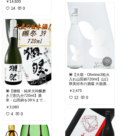
「二割三分」「三割九
￥14,600
の地酒、至高の飲み比べ
分」「四割五分」
6本組！
14
0
3種類を少量ずつ楽しめ
る贅沢なセットです。
日本酒の歴史を塗り替え
た「獺祭」から、新星
☑️造り手は山口県の酒
「天美」まで。
蔵、旭酒造。
山口県の酒蔵のレベルの
純米大吟醸だけを造るこ
高さを一度に堪能でき
とで知られ、世界でも高
る、贅沢すぎるセット。
く評価されている酒蔵で
す。
✅獺祭（だっさい）
180mlの飲みきりサイズ
説明不要の有名銘柄。フ
なので
ルーティーで華やかな香
・日本酒好きの方へのプ
りと、透明感のある甘み
レゼント
が特徴。
・自分へのちょっとした
💟【大嶺・Ohmine3粒火
ご褒美
入れ山田錦720ml】山口
✅東洋美人（とうようび
・獺祭を飲み比べてみた
県美祢市の酒蔵 大嶺酒造
じん）
い方
が造る人気銘柄 Ohmin
「稲をデザインする」が
￥2,475
💟【獺祭・純米大吟醸磨
e。こちらは酒米の王
モットー。瑞々しい果実
き三割九分720ml】酒
そんな方にもぴったり。
様・山田錦を使った「３
12
0
味と、シルクのような滑
米・山田錦を39％まで磨
粒」シリーズの火入れタ
らかな口当たり。
き、フルーティーで華や
それぞれの精米歩合によ
イプです。やわらかく上
￥3,080
かな香りと、やわらかく
る味わいの違いを、
品な香りと、透明感のあ
✅貴（たか）
上品な甘みが楽しめる一
4
0
ゆっくり楽しめるセット
るきれいな味わいが特
食事を引き立てる「純米
本です。
です。
徴。
酒」の雄。穏やかな香り
と、キレのある男気あふ
☑️ 山口県の酒蔵、旭酒造
☑️ 大嶺酒造
れる酸味が魅力。
（現：株式会社 獺祭）が
2025年12月旭酒造の蔵見
モダンで洗練された酒造