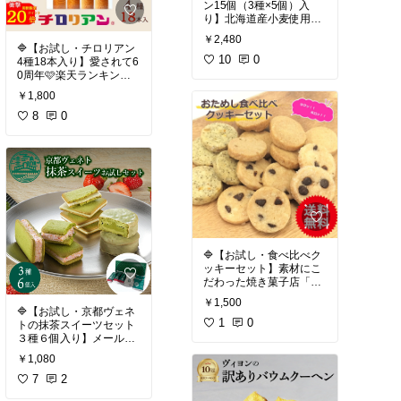
ト・ドールのピノ・ノワ
ン15個（3種×5個）入
ールと同様の伝統的な醸
り】北海道産小麦使用。
☑️岩国れんこんは、普通
造法を採用しています。
アーモンド・プードル・
のれんこんより１つ穴が
￥2,480
これにより、深い色合い
ショコラオレンジの3種
🔷【お試し・チロリアン
多い、9つの穴のものが
としっかりとした骨格
類を個包装で。訳あり
10
0
4種18本入り】愛されて6
よく見られます。そのた
（タンニン）が生まれま
は、割れ＆欠けです。レ
0周年🩷楽天ランキング
め、見通しが利く、縁起
す。
ビュー高評価4.29。
第1位獲得。サクッと軽
のよい食材として親しま
￥1,800
い生地×やさしい甘さの
れてきました。
☑️2021年ヴィンテージの
クリームがたまらない♡
8
0
傾向
2021年は、フランス全体
#ティータイム
#お試しス
☑️ チロリアンは、福岡の
#れんこんチップス
#おつ
で非常に涼しく、栽培が
イーツ
#自分へのご褒美
老舗・千鳥饅頭総本舗が
まみ
#岩国れんこん
#つ
難しかった年でした。そ
#訳ありスイーツ
#節約生
1962年（昭和37年）に発
まんでちょんまげ
#晩酌
のため、近年の猛暑の年
活
売したロールクッキー系
のお供
#山口県岩国市
#
よりも酸が綺麗で、エレ
の銘菓です。発売から60
ご当地おやつ
#わさび醤
ガントかつクラシックな
年以上、福岡を代表する
油
#山口グルメ
スタイルに仕上がってい
スイーツとして多くの人
ます。アルコール度数は
に親しまれてきました。
約12.5%と控えめで、食
🔷【お試し・食べ比べク
事に合わせやすいフレッ
ッキーセット】素材にこ
シュさがあります。
だわった焼き菓子店「ポ
#お試しスイーツ
#手土産
メズキャンパス」からお
￥1,500
#スイーツ
#チロリアン
#
届け。発酵バターとフラ
#フランスワイン
#ワイン
🔷【お試し・京都ヴェネ
ティータイム
#おうちカ
ンス産小麦粉を使用。サ
1
0
派
#家飲み
#赤ワイン
トの抹茶スイーツセット
フェ
#ロングセラー
クッとホロっと心ほどけ
#おうち居酒屋
#ブルゴー
３種６個入り】メール
る〜
ニュ
#ルイ・ジャド
便。こだわりの抹茶の焼
￥1,080
き菓子。宇治抹茶使用。
7
2
☑️ 京都ヴェネトは、京都