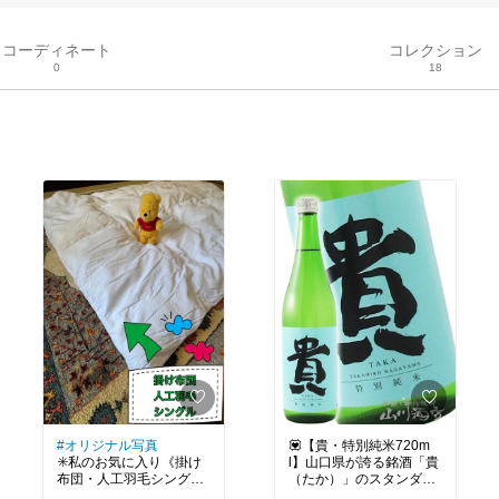
コーディネート
コレクション
0
18
#オリジナル写真
💟【貴・特別純米720m
✳️私のお気に入り《掛け
l】山口県が誇る銘酒「貴
布団・人工羽毛シング
（たか）」のスタンダー
ル》ゲスト用に購入しま
ド。