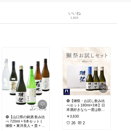
いいね
1,824
🔵【獺祭・お試し飲み比
べセット180ml×3本】日
本酒好きなら一度は飲み
たい、獺祭 の飲み比べセ
￥3,630
🔵【山口県の銘酒 飲み比
ット。
べ 720ml × 6本セット (
26
2
獺祭 + 東洋美人 + 貴 + 雁
人気の
木 + 大嶺 + 天美 ) 】山口