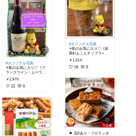
ー
#父の日
#木箱入り
#日本酒
#獺祭スパークリ
ング
#純米大吟醸
#ギフ
#お試しセット
#米粉パン
東洋美人らしい
ト
#発泡にごり酒
#ホワ
#非常食
#天然酵母
#無添
華やかな香りと透明感の
#お試しスイーツ
#訳あり
イトデー
#プレゼント
#
加パン
#常温保存
#長期
ある味わいが楽しめま
クッキー
#おうちカフェ
父の日
#山口の銘酒
保存
#パンセット
す。
#神戸クッキー
#ギフト
#
おうち時間充実
#我が家
よく冷やして飲むと、
のお取り寄せ
#手土産
#
春の新酒らしい爽やかな
ティータイム
美味しさ。
#オリジナル写真
✳️私のお気に入り♡《岩
国れんこんチップス⭐︎わ
#おうち居酒屋
#日本酒
#
さび醤油味×3袋》大好き
￥1,814
東洋美人
#山口銘酒
#生
なチップスです!岩国に行
#オリジナル写真
酒
#純米吟醸酒
#澄川酒
ったら、必ず買います。
16
0
✳️私のお気に入り♡《フ
造場
#限定酒
#山口県萩
おつまみに最高です。
ランスワイン・ムーラ
市
ン・ア・ヴァン[2021]ル
￥2,970
☑️山口県・岩国産れんこ
イ・ジャド(シャトー・
んを使用した
デ・ジャック)》フルーテ
22
0
岩国れんこんチップス
ィですがしっかりとして
〈わさび醤油味〉
いて、後味はスッキリな
感じがしました。
サクサク軽い食感と、れ
んこん本来のやさしい甘
☑️ブルゴーニュ流の造り
み。
シャトー・デ・ジャック
そこにピリッと香る“わさ
は、ボージョレで一般的
び”と、コクのある醤油味
な「マセラシオン・カル
が絶妙バランス。
ボニック（炭酸ガス浸漬
ビールや日本酒との相性
法）」ではなく、コー
🔶【訳あり・フロランタ
も抜群です！