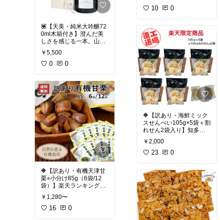
で上品な味わいの人気酒
晩酌を楽しみたいとき
山口の名蔵が誇る特別な
です。山口県の酒蔵、澄
10
0
や、日本酒好きの方への
一本です。
川酒造場が醸す上品で透
ギフトにもおすすめ。
明感のある味わいが特
💟【天美・純米大吟醸72
徴。
お酒とおつまみを一緒に
#日本酒
#五橋
#山口県地
0ml木箱付き】澄んだ美
味わえる、満足感のある
酒
#大吟醸
#酒井酒造
#
#
しさを感じる一本。山口
赤と金色の専用カートン
セットです。
お祝い
#家飲み
#父の日
#
の人気銘柄「天美」純米
がおしゃれです。ギフト
￥5,500
西都の雫
#全国新酒鑑評
大吟醸。
🎁に最適。
☑️ 大嶺酒造
会金賞受賞
天美 純米大吟醸 720ml
0
0
モダンで洗練された酒造
木箱付 は、山口県下関市
☑️ 山口県萩市にある酒
りで人気の酒蔵。
の酒蔵 長州酒造 が造る、
蔵、澄川酒造場は1921年
代表銘柄「Ohmine」
やさしい香りと透明感の
創業。代表銘柄の東洋美
は、山口県産の酒米と美
ある味わいが魅力の日本
人で知られ、「稲をくぐ
しい仕込み水を使い、フ
酒です。
り抜けた水」をコンセプ
ルーティーで透明感のあ
フルーティーで上品な甘
トに、米の旨みと透明感
る味わいが魅力です。ス
みと、すっと消えるきれ
🔶【訳あり・海鮮ミック
を追求。2013年の豪雨災
タイリッシュなボトルデ
いな余韻。木箱入りなの
スせんべい105g×5袋＋割
害を乗り越え、現在は国
ザインも印象的で、日本
で贈り物にもぴったり。
れせん2袋入り】知多半
内外で高い評価を受け、
酒ファンから注目されて
島の自社工場製造。￥2,0
日本酒の可能性を世界に
います。
￥2,000
☑️ 長州酒造
00ぽっきり★工場直送の
発信しています。
山口県下関市にある日本
海鮮ミックスせんべい。
23
0
酒の酒蔵。
送料無料＆訳ありでおや
#日本酒
#家飲み
#山口県
休止していた旧酒蔵を受
つ・おつまみに人気❣️
#山口県の地酒
#東洋美人
地酒
#大嶺
#大嶺酒造
#3
🔶【訳あり・有機天津甘
け継ぎ、2020年に新しい
#日本酒
#家飲み
#お祝い
粒
#人気おつまみセット
栗⭐︎小分け85g（6袋/12
酒蔵として再スタートし
#ギフト
#父の日
#ホワイ
#ホワイトデー
#父の日
#
袋）】楽天ランキング1
ました。
#訳あり
#割れせん
#海鮮
トデー
#純米大吟醸
#澄
ギフト
#贈り物
#山口県
位6冠達成。ほくほく甘
代表銘柄は 天美 日本酒ブ
せんべい
#お買い得
#知
￥1,280〜
川酒造場
#山口県萩市
美祢市
#人気日本酒
い有機JAS認証のオーガ
ランド。フレッシュで透
多半島
#おつまみ
#ティ
ニック天津甘栗。訳あり
16
0
明感のある味わいが特徴
ータイム
#手土産
は、割れありのため。
で、日本酒ファンの間で