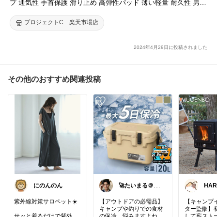
プ 通気性 手首保護 滑り止め 高弾性パッド 薄い軽量 耐久性 男女
性兼用 (XL, ブラック)
プロジェクトC 楽天市場店
2024年4月29日に投稿されました
その他のおすすめ関連投稿
にのんのん
🚀たいまる＠効
HAR
率至上主義のセ
レクトニキ
紫外線対策サロペット☀️
【アウトドアの必需品】
【キャンプ
キャンプや釣りでの食材
ター監修】
サッと着るだけで紫外線
の保冷、悩みますよね。
して薪スト