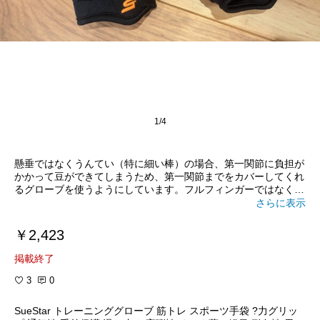
1/4
懸垂ではなくうんてい（特に細い棒）の場合、第一関節に負担が
かかって豆ができてしまうため、第一関節までをカバーしてくれ
るグローブを使うようにしています。フルフィンガーではなく指
先だけは出しつつ、クッション性も滑り止め性能も良いこのグロ
さらに表示
ーブはまさにうってつけ。
￥2,423
メインで使っているLAD WEATHERのアウトドアグローブ（ハー
フフィンガー）と比べると着脱はしづらい点は目立ちますが、逆
掲載終了
に言うとトレーニング中に外れにくいというメリットでもありま
す。
3
0
SueStar トレーニンググローブ 筋トレ スポーツ手袋 ?力グリッ