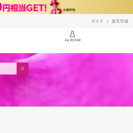
ガイド
楽天市場
|
my ROOM