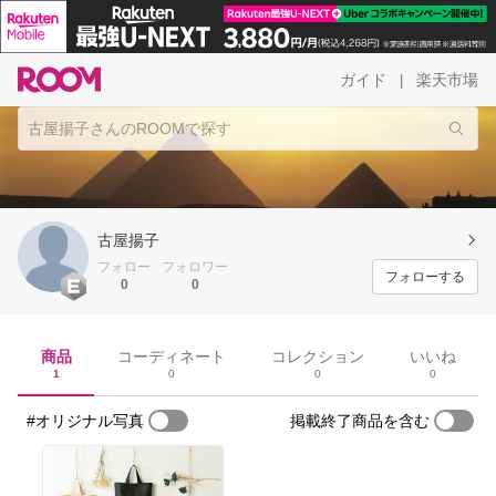
ガイド
楽天市場
|
古屋揚子
フォロー
フォロワー
フォローする
0
0
商品
コーディネート
コレクション
いいね
1
0
0
0
#オリジナル写真
掲載終了商品を含む