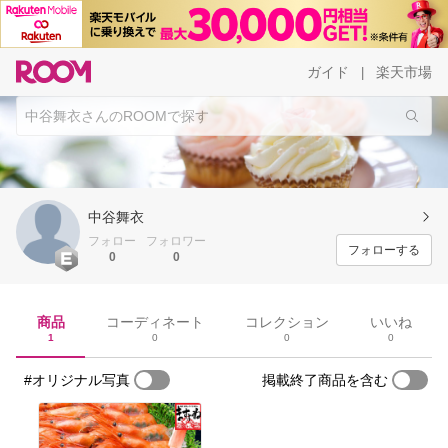
ガイド
楽天市場
|
中谷舞衣
フォロー
フォロワー
フォローする
0
0
商品
コーディネート
コレクション
いいね
1
0
0
0
#オリジナル写真
掲載終了商品を含む