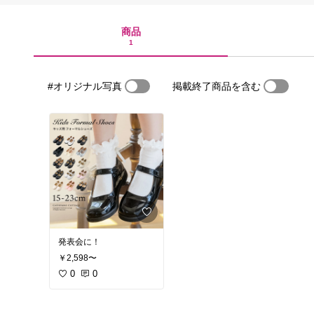
商品
1
#オリジナル写真
掲載終了商品を含む
発表会に！
￥2,598〜
0
0