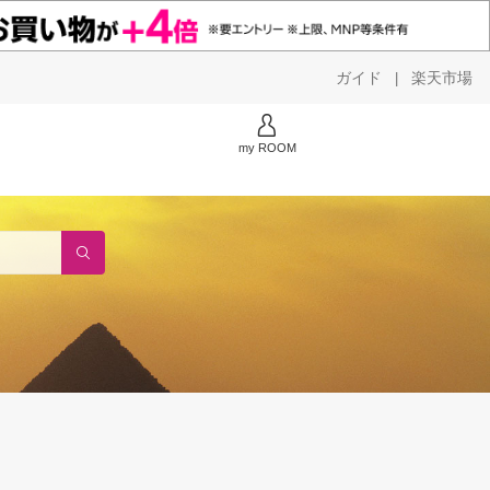
ガイド
楽天市場
|
my ROOM