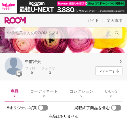
ガイド
楽天市場
|
中前雅美
フォロー
フォロワー
フォローする
0
3
商品
コーディネート
コレクション
いいね
0
0
0
0
#オリジナル写真
掲載終了商品を含む
商品はありません