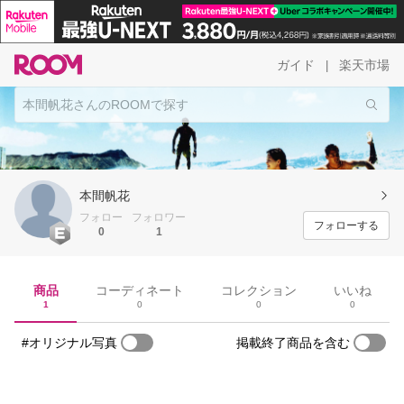
ガイド
楽天市場
|
本間帆花
フォロー
フォロワー
フォローする
0
1
商品
コーディネート
コレクション
いいね
1
0
0
0
#オリジナル写真
掲載終了商品を含む