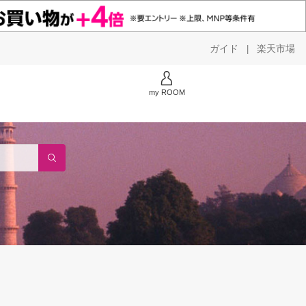
ガイド
楽天市場
|
my ROOM