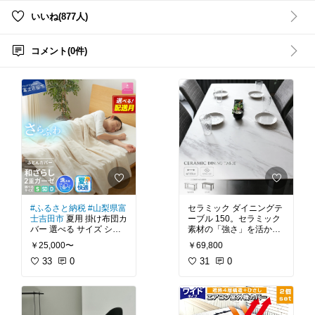
#テーブル
いいね(877人)
コメント(0件)
#ふるさと納税
#山梨県富
セラミック ダイニングテ
士吉田市
夏用 掛け布団カ
ーブル 150。セラミック
バー 選べる サイズ シン
素材の「強さ」を活かし
グル セミダブル ダブル
たダイニングテーブル。
￥25,000〜
￥69,800
日本製 ガーゼケット 和ざ
美しいスペイン製セラミ
らし 2重ガーゼ ノンファ
33
0
ックを天板に使用したテ
31
0
スナー 着脱しやすい ふと
ーブルです。熱に強く高
んカバー ケット 洗濯可
温のフライパンや鍋を直
寝具 国産 新生活 衣替え
接置いても、変色や変形
発送時期が選べる 【甲州
はありません。表面硬度
羽毛ふとん】
が高く、金属などでこす