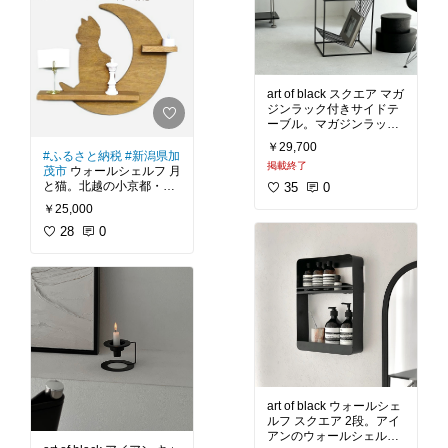
#風鈴
#くらげ
#あさぎブ
きる十分な高さがあり、
ルー
#一宮弥彦神社
#タ
上下にも棚板があるの
クグラス
#ガラス
#ひん
で、帽子やバッグなどの
やり
#暑さ対策
#夏に負
小物を置くこともできま
けるな
#ジャパンディ
#
北欧
#シンプルインテリ
#ハンガーラック
#木目
#
art of black スクエア マガ
ア
#避暑
#送料無料
天然木
#ウォールナット
ジンラック付きサイドテ
#スチール
#北欧
#ナチュ
ーブル。マガジンラック
ラルインテリア
#シンプ
付きのスクエア型サイド
￥29,700
ルインテリア
#すっきり
テーブルです。直線だけ
#ふるさと納税
#新潟県加
収納
#収納上手
#リビン
掲載終了
で構成されたデザインが
茂市
ウォールシェルフ 月
グ
#ベッドルーム
#ワー
特徴的でテーブルの下に
と猫。北越の小京都・加
35
0
ドローブ
#棚板
#一人暮
はマガジンラックとして
茂の職人が作る飾り棚。
らし
#送料無料
￥25,000
の機能も付いています。
小物も飾れるおしゃれな
リビングサイドテーブル
ウォールシェルフ。無垢
28
0
としてや趣味のディスプ
材を使用した、壁に取り
付けて使用する飾り棚で
#マガジンラック
#サイド
す。三日月に乗る猫をイ
テーブル
#北欧
#シンプ
メージしたデザインにな
ルインテリア
#モノトー
っています。置いたもの
ンインテリア
#リビング
がより映えるよう暗めの
#ディスプレイ
塗装をしています。玄関
に取り付けカギなどの置
き場所や、お気に入りの
小物を飾ることができま
art of black ウォールシェ
#ウォールシェルフ
#月と
ルフ スクエア 2段。アイ
猫
#ねこ
#無垢材
#北欧
#
アンのウォールシェルフ
ナチュラルインテリア
#