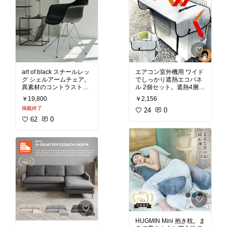
ってもキズが付きにくく
なっています。調味料や
薬品などが染み込まない
ので軽く拭くだけでお手
入れできます。キズ・
熱・汚れに強いのでハー
ドに使用するダイニング
#セラミック
#北欧
#シン
art of black スチールレッ
エアコン室外機用 ワイド
プルインテリア
#モノト
グ シェルアームチェア。
でしっかり遮熱エコパネ
ーンインテリア
#ダイニ
異素材のコントラストが
ル 2個セット。遮熱4層構
ング
#テーブル
#スペイ
印象的なアーム付きチェ
造＋ひさしで直射日光を
ン
#送料無料
￥19,800
￥2,156
アです。シェル型に模ら
反射してしっかり遮熱し
掲載終了
れたPP素材の座面と、タ
てくれます。室外機は夏
24
0
ワー状の直線的なスチー
場温度が上昇すると電力
62
0
ル脚の組み合わせはお互
を余分に消費します。本
いを引き立て合うような
品は直射日光を反射、影
絶妙なバランス感のデザ
を作ることで温度上昇を
インです。座面の曲線は
抑え、余計な電力消費を
すっぽりと身体にフィッ
抑えます。ベルトでしっ
トする形状となっており
かり固定するので風が吹
機能面へのこだわりも感
いても飛ばされません。
じます。アクセントファ
折りたたんでコンパク
ニチャーとしてリビング
ト。ホコリ、汚れ対策に
や書斎、オフィスやロビ
ーなどのパブリックスペ
#りかの良品
#室外機カバ
ースなど多目的な用途に
ー
#エアコン
#遮熱
#暑さ
対策
#夏に負けるな
#エ
HUGMIN Mini 抱き枕。ま
#スチールレッグ
#シェル
コパネル
#アルミカバー