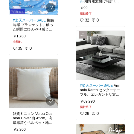
ル
知育電波掛け時計TOB
無料
Y。時間が読める配色×シ
￥99
ンプルデザインで、子供
掲載終了
でも時間がわかりやす
く、インテリアにも馴染
32
0
#楽天スーパーSALE
接触
む知育掛け時計。 黒・グ
冷感 ブランケット。触っ
レー・グリーンの配色を
た瞬間にひんやり感じる
活用し、針の色と同じ色
接触冷感素材を使用した
￥1,780
の数字を読むだけで、自
夏用ブランケット。 コン
然と時間がわかる知育設
売切れ
パクトに折りたためて持
計になっています。 柔ら
ち運びに便利なので、車
35
0
かい天然木のフレームが
やベビーカー、オフィス
明るく爽やかな印象に。
や移動など様々なシーン
子供用の知育時計がほし
で使えます。お子様やペ
いけど、子供っぽくない
ット用としても使い勝手
シンプルなものを探して
#接触冷感
#ひんやりグッ
#知育時計
#電波時計
#掛
ズ
#ブランケット
#暑さ
け時計
#北欧
#シンプル
対策
#夏に負けるな
#ベ
#楽天スーパーSALE
Arm
インテリア
#ナチュラル
ッドルーム
#送料無料
onia Karen センターテー
インテリア
#モダン
#天
ブル。エレガントな雰囲
然木
#リビング
#キッズ
気を纏うガラステーブル
ルーム
#子供部屋
#ベッ
￥69,990
です。ぬくもりあふれる
ドルーム
#送料無料
掲載終了
ウッドと光沢のあるガラ
スが響きあうコラボ。盤
29
0
雑貨ミニョン Veroa Cus
面の映り込みが映えて上
hion Cover 白 45cm。高
品な雰囲気。下段にオー
級感漂うベルベット地で
プン収納を確保して機能
長く使うことができるし
￥2,300
性にも優れた逸品です
っかりとした素材、飽き