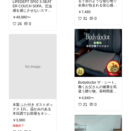
るで雲のような寝心地で
LIFEDEPT SF02 3-SEAT
#アームチェア
#北欧
#モ
#日除け
#オシャレ家電
#
全身が包まれる安心感に
ER COUCH SOFA。圧迫
ノトーンインテリア
#新
送料無料
浸れます。仰向け、横向
感を感じさせないスマー
プリインテリア
#リプロ
￥7,480
き、うつ伏せ全てに使え
トなワイドカウチ。ワイ
ダクト
#リビング
#オフ
￥49,980〜
て寝返りがスムーズ、授
31
0
ドソファの重厚感を残し
ィス
#パブリックスペー
乳クッションにも使えま
つつ、軽やかでシャープ
24
0
ス
す。体圧分散で、負担を
な面持ち。圧迫感を感じ
軽減してくれます。横向
ることなく広々とくつろ
き寝で、いびき対策にも
ぐことができます。間取
なりますね。高級ベロア
りに合わせて選べる左右
生地でとろける肌触り。
のカウチタイプ。部屋の
カバーが洗えて清潔で
間取りやインテリアに合
す。ロングファスナーで
わせてカウチの左右レイ
#抱き枕
#ぐっすり睡眠
#
#カウチソファ
#L字ソフ
No Image
いびき対策
#ズムサタ
#
ァ
#ワイドソファ
#北欧
#
授乳クッション
#体圧分
シンプルインテリア
#モ
散
#横向き寝
#ベロア生
ノトーンインテリア
#リ
地
#ロングファスナー
#
ビング
#送料無料
Bodydoctor ザ・シート。
送料無料
働くお父さんの健康を気
遣う贈り物。長時間座る
デスクワーク、テレワー
￥4,840〜
ク、ドライバーや趣味が
ドライブのお父さんに腰
21
0
木製 ふた付き ダストボッ
やおしりを優しく支えて
クス 12L。温かみのある
くれます。厳選された天
木目調でお部屋をオシャ
然100%ヴァージンラテ
レな雰囲気へと誘いま
￥3,980
ックス。素材独特の弾力
す。柔らかな木目と滑ら
掲載終了
性正反発により、薄くて
かなフォルムが北欧の暮
も底付き感のない安定し