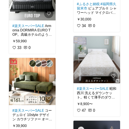
は量感を抑えシャープに
#ふるさと納税
#福岡県久
仕上げることでより洗練
留米市
ピュアブルⅡ シャ
ワーヘッド マイクロバブ
#アルモニア
#モダンデコ
ル 。専業メーカーが開発
#北欧
#ダイニングチェア
￥30,000
したマイクロバブルシャ
#モダン
#シンプルインテ
ワーヘッド。約20ミクロ
34
0
#楽天スーパーSALE
Arm
リア
#モノトーンインテ
ンの微細な気泡を発生さ
onia DORMIRA EURO T
リア
#淡色インテリア
#
せる特殊なノズルを組み
OP。高級ホテルのような
アーチライン
#ハイバッ
込んだシャワーヘッドで
寝心地を自宅で。快眠を
ク
#リサイクルレザー
#
￥59,990
す。優れた洗浄効果、や
サポートする良質なピロ
フラット座面
#送料無料
さしい温浴効果、しっと
ートップと荷重を分散さ
33
0
り保湿効果、約40％の節
せるポケットコイルを組
水効果があります。独自
み合わせたユーロトップ
のマイクロバブルパワー
マットレスで質の良い睡
の水流により、節水によ
眠ができます。健やかな
る水量の物足りなさは感
目覚めから一日が始まり
じません。子供や女性に
も使いやすい軽量＆コン
#モダンデコ
#アルモニア
#ホテルライク
#ベッドル
#ピュアブル
#シャワーヘ
ーム
#ぐっすり睡眠
#ユ
#楽天スーパーSALE
昭和
ッド
#マイクロバブル
#
ーロトップ
#ポケットコ
西川 洗えるダウンケッ
気泡
#洗浄
#温浴
#保湿
#
イル
#一人暮らし
#ワン
ト。軽くて薄手のダウン
節水
#軽量
#コンパクト
#
ルーム
#高反発
#連結型
#
ケットで洗濯機で丸洗い
バスルーム
#送料無料
北欧
#シンプルインテリ
￥8,900〜
できるから汗をかいても
ア
#モノトーンインテリ
大丈夫。側生地がポリエ
47
0
#楽天スーパーSALE
コー
ア
#送料無料
ステル素材で乾きが早く
デュロイ 10style デザイ
シワになりにくいのでお
ン カウチソファー オーサ
手入れも簡単です。春秋
ム。座面の張地にコーデ
￥39,900
はもちろんエアコンで予
ュロイ生地を使用。畝と