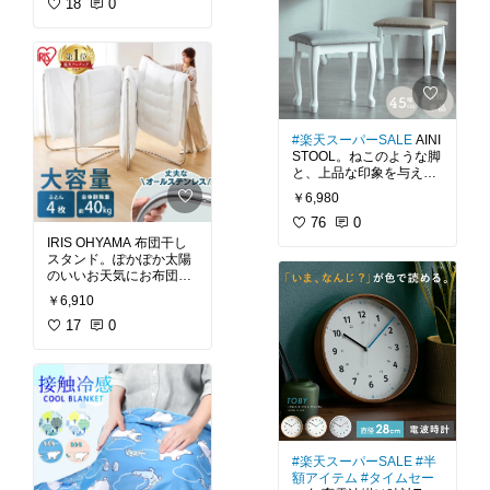
らしを演出します。マグ
18
0
たすわり心地のサポート
ネット式開閉口で中身を
見せない構造にすること
#ボディドクター
#シート
で、ゴミ箱の汚れを気に
クッション
#サポートク
することなくスッキリと
ッション
#在宅勤務
#テ
レワーク
#車内を快適に
#ゴミ箱
#木目調
#北欧
#
#今年こそドライブ
#父の
ナチュラルインテリア
#
日に欲しい
#もらって嬉
シンプルインテリア
#リ
#楽天スーパーSALE
AINI
しい
#ラテックス
#送料
ビング
#トイレ
#洗面所
#
STOOL。ねこのような脚
無料
キッチンの相棒
#送料無
と、上品な印象を与える
料
白色にキラキラの3種類
￥6,980
の取っ手が付いた、大人
の女性も使える甘すぎな
76
0
いデザイン。アンティー
IRIS OHYAMA 布団干し
クなカワイイスツールで
スタンド。ぽかぽか太陽
す。スラリと伸びた柔ら
のいいお天気にお布団を
かい印象の脚と、座面下
干すとふっかふかでお日
￥6,910
の幕板のさりげない加工
様のいい香りがします
がポイントです。脚を取
ね。家族の布団が一気に
17
0
り付けるだけの簡単組立
干せる4枚掛けオールス
なので届いてすぐに利用
テンレスふとん干しで
す。広げて干せる布団を
#アイニ
#北欧
#シンプル
掛けやすい扇型タイプで
インテリア
#スツール
#
す。使用しない時はコン
ベッドルーム
#リビング
パクトに折りたたんで収
#姫系
#ねこ
#猫脚
#アン
ティーク
#フェミニン
#
#アイリスオーヤマ
#布団
#楽天スーパーSALE
#半
ヨーロピアン
#ファブリ
干し
#ステンレス
#物干
額アイテム
#タイムセー
ック
#送料無料
し台
#折りたたみ
#送料