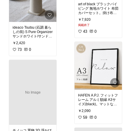
ジオゾック
#リビング
#
シンプルインテリア
#モ
art of black ブラックパイ
ガーデニング
#送料無料
ノトーンインテリア
#リ
ピング 無地ホワイト 布団
ビング
#ベッドルーム
#
カバーセット。掛け布団
ワンルーム
カバー、ベッドシーツ、
￥7,920
枕カバーのセットです。
掲載終了
エレガントでシンプルな
ideaco Tsutsu (石調 暮ら
デザインが特徴です。下
43
0
しの筒) S Pure Organizer
部ファスナー仕様で、内
サンドホワイト/サンドブ
側には布団のずれを防ぐ
ラック。佇まいが可愛い
￥2,420
紐が付属しています。洗
大小さまざまなサイズの
練されたホワイトカラー
筒。どんなインテリアに
73
0
にブラックのパイピング
も、どんな用途にも空間
がアクセントを加え、モ
に自然に馴染んでくれる
ダンで洗練された寝室の
マットな質感のマルチな
雰囲気を演出します。快
まとめ役。キッチンでツ
適な睡眠とともに、美し
ールスタンドにしたり、
い寝室の装飾を楽しめま
食卓でカトラリースタン
ドとして使うのにも丁度
#ブラックパイピング
#無
地
#ホワイト
#掛け布団
#イデアコ
#石調
#暮らし
カバー
#ベッドシーツ
#
No Image
の筒
#北欧
#シンプルイ
HAFEN A.P.J. フィットフ
枕カバー
#エレガント
#
ンテリア
#モノトーンイ
レーム アルミ額縁 A3サ
ぐっすり睡眠
#北欧
#シ
ンテリア
#マット
#ツー
イズ(black)。マットな質
ンプルインテリア
#モノ
ルスタンド
#サンドホワ
感のアルミのポスターフ
トーンインテリア
#ベッ
￥2,090
イト
#サンドブラック
#
レーム。シンプルでシャ
ドルーム
花瓶
#カトラリースタン
ープなスタイリング。軽
59
0
ド
#フラワーベース
#お
くて丈夫なアルミフレー
花のある暮らし
#リビン
ムです。プラスチックの
グ
#キッチンの相棒
ロックパーツで簡単に開
モノッコ 置物 3D 浮かび