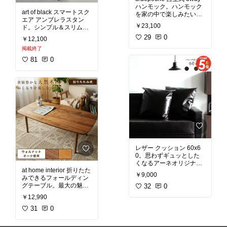
ブラック
リア
ハンモック。ハンモック
art of black スマートスク
を家の中で楽しみたい！
エア アンブレラスタン
という願望を叶えてくれ
￥23,100
ド。シンプル＆スリムな
る自立式ハンモックで
フレームで構成された傘
す。ハンモックでゆらゆ
29
0
￥12,100
立て。コンパクトなサイ
らしながら本を読んだ
掲載終了
ズ感の為、狭いスペース
り、うたた寝したり、手
にも設置ができ、置いて
81
0
軽に贅沢な時間を味わう
いても動線を邪魔しませ
ことができるアイテムで
ん。取り外し可能な水受
す。寝心地が良く通気性
けは丸洗いでき、いつも
もあるメッシュ素材のハ
ンモックに加えて、座れ
#スマートスクエア
#傘立
るハンモックチェアとク
て
#アンブレラスタンド
ッションも付属。ソファ
#北欧
#シンプルインテリ
のような感覚で座ってTV
ア
#フレーム
#モノトー
を観るなど、リビングで
ンインテリア
#雨の日
寛ぎながらもアウトドア
気分を味わえます。フレ
ームは共用で使えるの
レザー クッション 60x6
で、場面に応じて付け替
0。思わずギュッとした
くなるアーネオリジナル
#アデペシュ
#ハンモック
at home interior 折りたた
ソファーと同じ合皮生地
#自立式
#ハンモックチェ
￥9,000
みできるフォールディン
を使用した、ちょっぴり
ア
#リビング
#ベッドル
グテーブル。最大の魅力
大きめがうれしいオリジ
32
0
ーム
#アウトドア
#グラ
は、 脚を折り畳んでちょ
ナルクッションです。60
ンピング
#ベランピング
￥12,990
っとした隙間にスッキリ
cmサイズは、お部屋に置
#送料無料
と収納できること。押入
31
0
いておくだけで存在感抜
れにしまっておくのはも
群。通常のクッションサ
ちろん、ソファの下やベ
イズより大きめなので、