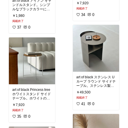
art of black アイアン キャ
です。2段に分かれた収
飾り棚
#三日月
#ミツロ
￥7,920
ンドルスタンド。シンプ
納棚は、上下で高さが違
ウオイル
#天然木
#リビ
掲載終了
ルなブラックカラーに華
う仕様になっています。
ング
#ベッドルーム
#送
奢なハンドルが上品で、
洗面所やキッチンなどの
34
0
料無料
￥1,980
空間に置くだけで雰囲気
小物収納にいいですね。
掲載終了
がグッと上がります。
背面2カ所の取付け部
様々な形のキャンドルに
に、付属の部品か手持ち
37
0
対応しているので、お好
のネジや釘等を使用し
みのキャンドルを焚いて
て、飾るアイテムや壁の
強度に合わせて取り付け
#キャンドルスタンド
#こ
だわりルームライト
#北
#ウォールシェルフ
#収納
欧
#シンプルインテリア
上手
#アイアン
#北欧
#モ
#モノトーンインテリア
#
ノトーンインテリア
#シ
リビング
#ベッドルーム
ンプルインテリア
#収納
棚
#キッチンの相棒
art of black ステンレス U
カーブ ラウンド サイドテ
ーブル。ステンレス製の
art of black Princess tree
サイドテーブルです。U
￥49,500
ホワイトスタンド サイド
字に模られたフレーム
掲載終了
テーブル。ホワイトのア
に、ラウンドの天板を組
イアンスタンドに桐の天
み合わせた幾何学的な姿
41
0
￥7,920
板を使用したサイドテー
が魅力です。オールステ
掲載終了
ブルです。桐は滑らかな
ンレスの無機質感は、ミ
質感で、木々の中で最も
ッドセンチュリースタイ
35
0
軽い素材と言われていま
ルの家具と合わせて使う
す。天板は桐の色味を活
とより統一感のあるイン