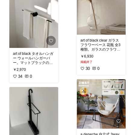
かしたナチュラルと、深
テリアを楽しめます。多
みをプラスしたブラウ
目的なデザインのためプ
ン、ダークブラウンの3
ライベート空間だけでな
色から選べます。ベッド
くパブリックスペースで
サイドやソファサイドの
テーブルとして使った
#ステンレス
#サイドテー
り、オブジェやフラワー
ブル
#北欧
#シンプルイ
ベースを置くディスプレ
ンテリア
#ラウンド
#ミ
イ台としても活用できま
ッドセンチュリー
#リビ
art of black clear ガラス
ング
フラワーベース 花瓶 全3
#北欧
#ナチュラルインテ
種類。ガラスのフラワー
リア
#サイドテーブル
#
art of black タオルハンガ
ベース。フラワーベース
天然木
#桐板
#リビング
#
￥6,930
ー ウォールハンガーバ
としてはもちろんそのま
ベッドルーム
#ワンルー
掲載終了
ー。マットブラックのタ
まオブジェとして飾るだ
ム
#ホテルライク
#一人
オルハンガー。直線の長
けでも絵になるアイテム
暮らし
30
0
￥2,970
細いバーが特徴で、シン
です。ガラス製品特有の
プルでミニマムな空間を
34
0
気泡や擦れがあって、高
演出します。バーをスラ
級ガラスとは一味違うア
イドして左右のバランス
ンティーク風や職人の手
を変更しタオルの枚数や
仕事による温もり感が楽
掛けるタオルのサイズに
合わせて利用できます。
#フラワーベース
#花瓶
#
また、ウォールハンガー
オブジェ
#気泡
#ガラス
#
として壁面収納に取り入
アンティーク
#北欧
#シ
ンプルインテリア
#お花
#タオルハンガー
#北欧
#
のある暮らし
#グリーン
ウォールハンガー
#モノ
のある暮らし
#リビング
トーンインテリア
#シン
#ベッドルーム
#エントラ
プルインテリア
#マット
ンス
#ナチュラルインテ
a.depeche 自立式 3way