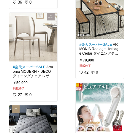
のこないシンプルデザイ
36
0
#モダンデコ
#アルモニア
ンとなっています。肌触
#センターテーブル
#北欧
りもとても気持ち良く、
#モノトーンインテリア
#
汚れたら洗濯機で洗うこ
ナチュラルインテリア
#
シンプルインテリア
#リ
#ベロア
#クッションカバ
ビング
#天然木
#ウォー
ー
#北欧
#シンプルイン
ルナット
#送料無料
テリア
#モノトーンイン
テリア
#リビング
#送料
無料
#楽天スーパーSALE
AR
MONIA Rootage Heritag
e Cedar ダイニングテー
ブル 4人掛け。杉古材が
￥79,990
もつ独特の味わいと重厚
掲載終了
な金属の風合いが調和し
#楽天スーパーSALE
Arm
たダイニングテーブルで
onia MODERN・DECO
42
0
す。長い年月を経た古材
ダイニングチェア レザー
にしか醸し出せない、た
が織りなすモダンデザイ
￥59,990
くましく無骨な美しさを
ン。脚先までレザーで覆
掲載終了
いつくした贅沢なチェ
#モダンデコ
#アルモニア
ア。シャープな輪郭にア
27
0
#ヴィンテージ
#ダイニン
ーチラインを施した置く
グテーブル
#北欧
#ナチ
だけで絵になる造形で
ュラルインテリア
#杉古
す。背もたれの伸びやか
材
#古民家
#無垢材
#アン
なフォルムが目を惹くハ
ティーク
#ダイニング
#
イバックデザイン。スマ
天然木
#送料無料
ートな佇まいで空間に開
放感をもたらします。凹
凸の無いフラットな座面