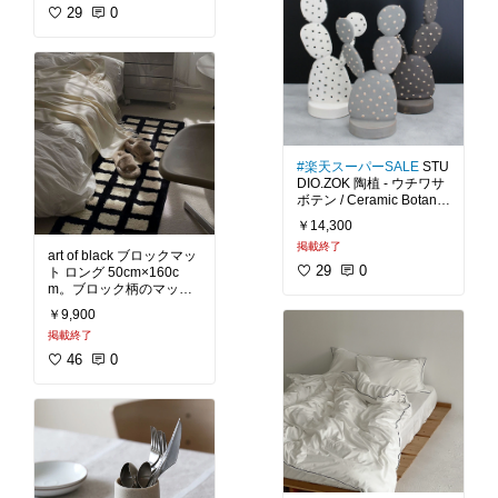
想以上に冷えやすい夏の
呼ばれる表面の凹凸に空
29
0
お供にと幅広く使える一
気を蓄えることで吸湿性
と保温性に優れていて、
#昭和西川
#ダウンケット
肌触りが柔らかく温かみ
#ダックダウン
#羽毛布団
があるのが特徴です。ま
#ひんやり
#夏に負けるな
た糸の起毛によって光沢
#ベッドルーム
#送料無料
感や立体感が生まれ、豊
かな表情を持っていま
#コーデュロイ
#北欧
#シ
#楽天スーパーSALE
STU
ンプルインテリア
#リビ
DIO.ZOK 陶植 - ウチワサ
ング
#ワンルーム
#新生
ボテン / Ceramic Botanic
活
#送料無料
al。陶器で出来たウチワ
￥14,300
サボテン。水の管理もい
掲載終了
らず飾る場所も自由な植
art of black ブロックマッ
物オブジェです。鉢に土
29
0
ト ロング 50cm×160c
や化粧石を入れて実際に
m。ブロック柄のマット
植え込むようにして飾り
です。落ち着いた色味な
￥9,900
ます。もちろん、陶植単
がらインパクトのあるデ
体で置くことも可能で
掲載終了
ザインとサイズ感がお部
す。置く場所を選ばない
屋を華やかにしてくれま
46
0
ので自由な発想で飾るこ
す。長さがあるためベッ
ドサイドやソファサイド
#陶植
#ウチワサボテン
#
などで使用できます。裏
植物オブジェ
#北欧
#モ
面にはすべり止めが付い
ノトーンインテリア
#シ
ていて、手洗い可能なた
ンプルインテリア
#ナチ
め手入れも簡単にできま
ュラルインテリア
#グリ
ーンのある暮らし
#スタ
#ブロックマット
#北欧
#