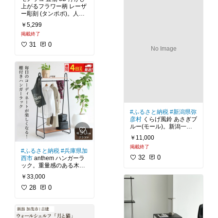
閉可能。ポスター・写
上がるフラワー柄 レーザ
真・POPなど使用に合わ
ー彫刻 (タンポポ)。人工
せて幅広いサイズから選
水晶にレーザー光線で彫
￥5,299
べます。中材が2枚にな
刻を内側に施すことで立
掲載終了
っており、1枚取り外す
体的に、3D画像風に浮か
事により2mmマット紙も
び上がって見える不思議
31
0
No Image
なインテリアです。木製
#ハーフェン
#フィットフ
の台座付きなので置いて
レーム
#アルミ額縁
#マ
飾ることができます。神
ット
#ポスターフレーム
秘的な美しさのあるイン
#スタイリング
#北欧
#シ
テリアなので癒やしの時
ンプルインテリア
#モノ
トーンインテリア
#壁掛
#モノッコ
#置物
#3D
#レ
け
#リビング
#ベッドル
ーザー彫刻
#タンポポ
#
ーム
人工水晶
#北欧
#シンプ
#ふるさと納税
#新潟県弥
ルインテリア
#ナチュラ
彦村
くらげ風鈴 あさぎブ
ルインテリア
#モノトー
ルー(モール)。新潟一宮
ンインテリア
#インスタ
弥彦神社の前にあるタク
￥11,000
映え
#SNS映え
#送料無
グラス。1番人気のくら
料
掲載終了
げ風鈴です。1つ1つ手作
#ふるさと納税
#兵庫県加
りのガラスを弥彦村で作
32
0
西市
anthem ハンガーラ
っています。風鈴はネ
ック。重量感のある木目
ギ、トマト、スイカなど
が特徴のウォールナット
￥33,000
の野菜シリーズやカメ、
材とスチール素材を組み
カレイ、ジンベイザメな
合わせたハンガーラッ
28
0
どの海シリーズ。他にも
ク。リビングや寝室をお
朱鷺やてるてる坊主など
洒落にコーディネイトで
など、面白くてかわいい
きます。丈の長いコート
やワンピースにも対応で