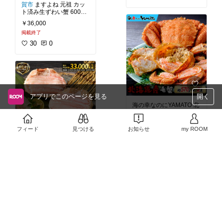
食べる事が出来ます。淡
賀市
ますよね 元祖 カッ
白で上品な味と濃厚なカ
ト済み生ずわい蟹 600g×
ニミソが魅力です。その
3パック(総重量2kg)。長
￥36,000
まま食べてももちろん美
年改良に改良を重ねたカ
掲載終了
味しいですが、ほぐした
ット済みずわい蟹の集大
身を甲羅の中に入れ醤油
成。食べにくい蟹を誰で
30
0
を数滴たらすと絶品で
も美味しく食べやすくカ
ットしてあります。子供
#北直店
#毛蟹
#北海道
#
でも食べやすいのがいい
蟹味噌
#甲羅焼
#甲羅酒
#
ですね。かに鍋、かにし
堅蟹
#ボイル
#ごちそう
#
ゃぶの他、お刺身でも食
我が家のお取り寄せ
#お
うちごはん
#晩ご飯の救
#ますよね
#ズワイガニ
#
アプリでこのページを見る
開く
世主
#晩酌のおとも
#映
ポーション
#我が家のお
海の幸なのにYAMATO 北
えグルメ
#送料無料
取り寄せ
#ごちそう
#お
海道オホーツク産 浜茹で
うちごはん
#晩酌のおと
毛蟹 大型500gサイズ×2
も
#映えグルメ
#晩ご飯
尾入 合計1kg。「浜茹
フィード
見つける
お知らせ
my ROOM
の救世主
#絶品鍋
#刺身
#
￥12,900〜
で」＆「急速凍結」！ 鮮
海鮮
#送料無料
度最上級グレード「堅
25
0
蟹」。毛蟹の「本ちゃ
#ふるさと納税
#兵庫県香
ん」と言われるオホーツ
美町
香住がに 甲羅盛り
ク産の浜茹で。短時間で
約160g×4個。甘くてジュ
急速冷凍しています。蟹
ーシーな香住ガニの甲羅
￥22,000
身も蟹味噌も旨みが抜群
盛り。香住ガニの身と蟹
味噌、丸々1杯分を甲羅
30
0
#毛蟹
#浜茹で
#オホーツ
に盛り付けしています。
ク
#北海道
#急速凍結
#堅
甘みが強く、ジューシー
蟹
#本ちゃん
#ごちそう
#
な肉汁溢れる旨味の身
我が家のお取り寄せ
#お
と、濃厚であっさりとし