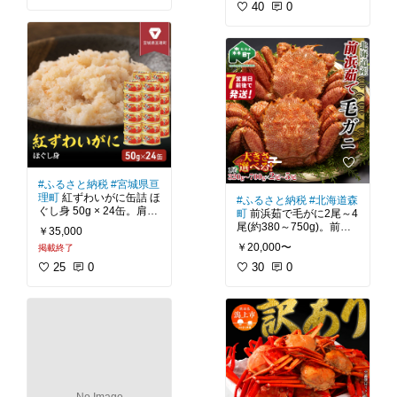
らない足の太さ。水揚げ
の良い蟹身を厳選。ぶっ
40
0
ク
#かねこ
#送料無料
直後に船上で活〆ボイル
とい脚のみ届きます。正
し、美味しさそのまま急
規品だから身質・大きさ
速凍結した一級品。 自然
も文句なし。ボイル済み
解凍するだけで、まるで
ですぐに急速冷凍。獲り
未冷凍のような身質と食
たてタラバの旨みを閉じ
感、そして身離れの良さ
込めた状態で、すぐに食
を実現しています。 大き
さといい、味といいタラ
#まぐろ処一条
#タラバガ
バガニの魅力を存分に楽
ニ
#ボイル
#特大
＃プレ
ミアム
#ごちそう
#我が
#タラバガニ
#ボイル
#冷
家のお取り寄せ
#おうち
凍
#ごちそう
#我が家の
ごはん
#晩ご飯の救世主
お取り寄せ
#おうちごは
#晩酌のおとも
#映えグル
#ふるさと納税
#宮城県亘
ん
#晩ご飯の救世主
#晩
メ
#お弁当作り
#送料無
理町
紅ずわいがに缶詰 ほ
#ふるさと納税
#北海道森
酌のおとも
#海鮮
#映え
料
ぐし身 50g × 24缶。肩肉
町
前浜茹で毛がに2尾～4
グルメ
#絶品鍋
#送料無
ほぐし身で造った、最も
尾(約380～750g)。前浜
料
￥35,000
手軽に色々なお料理に使
茹で毛ガニを急速冷凍。
￥20,000〜
掲載終了
えるタイプです。なるべ
プロの絶妙な塩加減が、
くカニ肉がふっくらする
25
0
濃厚な旨みを引き出して
30
0
よう仕上げています。サ
います。新鮮なまま浜ボ
ラダ、サンドイッチ、カ
イルし、急速冷凍で旨み
ニ玉、チャーハン等、カ
をぎゅっと閉じ込めてい
ニ缶があれば豪華にラン
ます。 身の締まった濃厚
クアップできます。常温
な味と、プロの職人の絶
妙な塩加減がなんともた
#ベニズワイガニ
#缶詰
#
まりません。 本物の濃厚
ほぐし身
#肩肉
#かに玉
#
な旨みを味わえる逸品で
カニ缶
#海鮮
#ごちそう
#
す。ほぐしたカニの身を