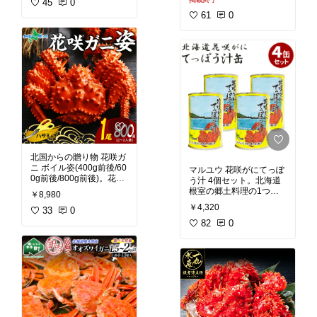
や鍋、様々な調理に向い
45
0
かに通の中では食べるの
ています。極上の花咲ガ
なら花咲がに、その中で
61
0
ニの殻から出る出汁はク
もメスの子持ちがうまい
セになります。身が詰ま
と言われています。大き
ったカニだけが厳選され
さ、身入を厳選して自社
工場でボイル加工してい
#北海屋HK
#北海道
#花
ます。身はもちろんのこ
咲ガニ
#ボイル
#絶品鍋
#
と、みそも濃厚で花咲が
紋別
#カニ汁
#ごちそう
#
にの内子と和えて食べる
我が家のお取り寄せ
#お
と思わず、うまい！と絶
うちごはん
#晩ご飯の救
品の味花咲がにが楽しめ
世主
#晩酌のおとも
#映
えグルメ
#送料無料
#花咲ガニ
#メス子持ち
#
内子
#海鮮
#ごちそう
#我
が家のお取り寄せ
#おう
北国からの贈り物 花咲ガ
ちごはん
#晩ご飯の救世
ニ ボイル姿(400g前後/60
マルユウ 花咲がにてっぽ
主
#晩酌のおとも
#映え
0g前後/800g前後)。花が
う汁 4個セット。北海道
グルメ
#送料無料
咲いたような姿の花咲ガ
根室の郷土料理の1つ鉄
￥8,980
ニ。旨みが多く、芳醇で
砲汁。花咲ガニの脚をぶ
￥4,320
コクと甘みがクセになる
33
0
つ切りにして殻のまま味
美味しさ。色の鮮やかさ
噌汁に入れています。濃
82
0
から、ギフトにも人気で
厚なかにの味がいい出汁
す。ハサミを上下に振る
となっておいしい味噌汁
姿がツキを招いているよ
になっています。北海道
うに見えることから縁起
東でしか獲れない「花咲
が良い食べ物とされてい
ガニ」はとても貴重なか
にです。根室花咲港でよ
#花咲ガニ
#北海道
#ボイ
く水揚げされること、茹
ル
#てっぽう汁
#海鮮
#ご
でるとパッと花が咲いた
ちそう
#我が家のお取り