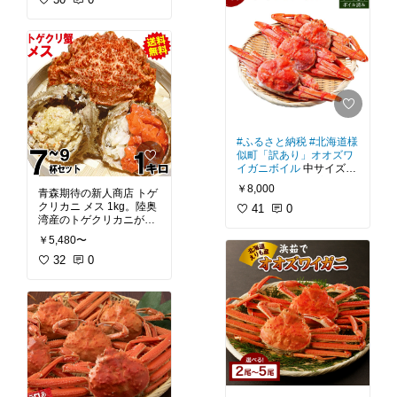
甘みの凝縮した贅沢な味
わい。実はしっかりとし
#松島牡蠣屋
#ワタリガニ
て繊細、心地良い食感で
#ガザミ
#梭子蟹
#海鮮
#
す。美味しさそのまま
蒸しガニ
#味噌汁
#カン
に。食べ応えのある本ズ
ジャンケジャン
#ごちそ
ワイガニを水揚げ後、急
う
#我が家のお取り寄せ
速冷凍しおいしさを逃さ
#おうちごはん
#晩ご飯の
救世主
#晩酌のおとも
#
#ロイヤルグリーンライ
きまぐれクック
#かねこ
ド
#ズワイガニ
#ポーシ
#映えグルメ
#送料無料
#ふるさと納税
#北海道様
ョン
#むき身
#カット済
似町「訳あり」オオズワ
み
#冷凍
#海鮮
#ごちそう
イガニボイル
中サイズ3-
#我が家のお取り寄せ
#お
4尾入。北海道日高管内
うちごはん
#晩ご飯の救
￥8,000
青森期待の新人商店 トゲ
で大量発生したオオズワ
世主
#晩酌のおとも
#映
クリカニ メス 1kg。陸奥
イガニ。網など漁具を壊
41
0
えグルメ
#送料無料
湾産のトゲクリカニが漁
し、漁師さんたちも困っ
師直送で届きます。超希
てます。大きいものも少
￥5,480〜
少な内子入り。まるで栗
なく、脚が欠けていた
のように甘いカニ味噌が
32
0
り、身の入り具合もまば
美味な、青森の毛蟹と呼
らです。そんなオオズワ
ばれるトゲクリカニ。味
イガニを美味しく食べら
噌だけでなく脂も美味で
れるために、味付けはシ
す。浜茹で仕込みで届い
ンプルに塩のみ、活きた
たらすぐに食べられま
ままボイルを徹底してい
す。浜茹で職人の絶妙な
塩加減で磯の香りが引き
#訳あり
#オオズワイガニ
#海鮮
#ごちそう
#我が家
#青森期待の新人商店
#陸
のお取り寄せ
#おうちご
奥湾
#トゲクリカニ
#毛
はん
#晩ご飯の救世主
#