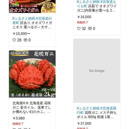
#ふるさと納税
#北海道え
蟹
#内子
#蟹味噌
#浜茹で
晩酌のおとも
#映えグル
りも町
浜茹で オオズワイ
#ボイル
#ごちそう
#我が
メ
#きまぐれクック
#か
ガニ(内容量が選べる 2尾
家のお取り寄せ
#おうち
ねこ
#送料無料
800g / 3尾 1.2kg / 4尾 1.6
ごはん
#晩ご飯の救世主
￥16,000
#ふるさと納税
#北海道白
kg / 5尾 2kg / 10尾 4kg)。
#晩酌のおとも
#映えグル
老町
訳あり オオズワイガ
掲載終了
大量発生で、刺し網漁や
メ
#送料無料
ニオス 選べる小～大サイ
かご漁で混獲され、漁網
32
0
ズ 計2kg。刺し網漁やか
被害をもたらす海の厄介
￥10,000〜
ご漁で混獲され、漁網被
者オオズワイガニ。某Yo
害をもたらす海の厄介者
28
0
utubeチャネルでも取り
オオズワイガニ。某Yout
上げられました。食べて
ubeチャネルでも取り上
みるととっても美味しい
げられました。食べてみ
オオズワイガニ。浜茹で
るととっても美味しいオ
し冷凍は一切せずに届き
オズワイガニ。浜茹でし
冷凍は一切せずに届きま
#オオズワイガニ
#浜茹で
#大量発生
No Image
#冷蔵
#海鮮
#
#オオズワイガニ
#浜茹で
ごちそう
#我が家のお取
#大量発生
#冷蔵
#海鮮
#
り寄せ
#おうちごはん
#
ごちそう
#我が家のお取
晩ご飯の救世主
#晩酌の
り寄せ
#おうちごはん
#
おとも
#映えグルメ
#き
晩ご飯の救世主
#晩酌の
まぐれクック
#かねこ
#
おとも
#映えグルメ
#き
送料無料
まぐれクック
#かねこ
#
北海屋H.K 北海道産 花咲
送料無料
ガニ 姿ボイル。道東でし
#ふるさと納税
#北海道羅
か獲れない幻のカニ。肉
臼町
花咲ガニ メス子持ち
厚で濃厚。茹でて良し、
ボイル 800g 前後 1尾。
￥5,980
焼いて良し、弾力のある
日本では道東でしか取れ
￥37,000
掲載終了
濃厚な花咲ガニは、汁物
ない「幻のかに」です。
掲載終了