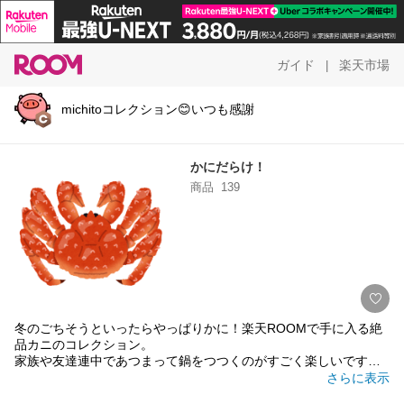
ガイド
楽天市場
|
michitoコレクション😊いつも感謝
かにだらけ！
商品
139
冬のごちそうといったらやっぱりかに！楽天ROOMで手に入る絶
品カニのコレクション。
家族や友達連中であつまって鍋をつつくのがすごく楽しいですよ
ね。
さらに表示
わけありでも、かにはかに。おいしいカニがお手頃値段で手に入