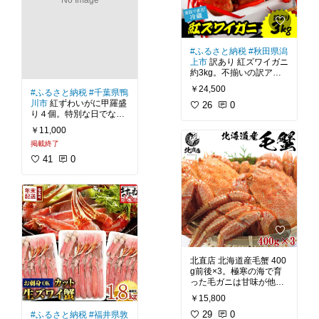
我が家のお取り寄せ
No Image
#お
甲羅に盛りつけていただ
うちごはん
#晩ご飯の救
世主
#晩酌のおとも
#映
#毛蟹
#前浜茹で
#急速冷
えグルメ
#送料無料
凍
#ボイル
#鳥潟
#海鮮
#
蟹味噌
#甲羅焼
#甲羅酒
#
#ふるさと納税
#秋田県潟
ごちそう
#晩ご飯の救世
上市
訳あり 紅ズワイガニ
主
#晩酌のおとも
#おう
約3kg。不揃いの訳アリ
ちごはん
#映えグルメ
#
品！秋田県の日本海沖で
送料無料
￥24,500
#ふるさと納税
#千葉県鴨
獲れた紅ズワイガニで
川市
紅ずわいがに甲羅盛
す。日本海の荒波で育っ
26
0
り４個。特別な日でなく
た紅ズワイガニを、程よ
ても自宅で手頃に”かにの
い状態に茹であげていま
￥11,000
旨味”を味わえる逸品で
す。みずみずしい身はほ
掲載終了
す。カニ身フレーク、剥
んのりと甘さが感じられ
き身、蟹味噌をたっぷり
ます。冷蔵品で届きま
41
0
盛り付けています。お酒
す。日本海沖産の紅ズワ
との相性抜群。家飲みの
おともに。〆は甲羅酒に
#安田水産
#訳あり
#ベニ
ズワイガニ
#ボイル
#カ
#ベニズワイガニ
#甲羅盛
ニ爪
#カニみそ
#冷蔵
#ご
#カニフレーク
#むき身
#
ちそう
#我が家のお取り
蟹味噌
#ごちそう
#我が
寄せ
#おうちごはん
#晩
家のお取り寄せ
#おうち
ご飯の救世主
#晩酌のお
ごはん
#晩ご飯の救世主
とも
#送料無料
北直店 北海道産毛蟹 400
#晩酌のおとも
#家飲み
#
g前後×3。極寒の海で育
おうち居酒屋
#甲羅酒
#
った毛ガニは甘味が他の
おうち居酒屋
#映えグル
カニと違います。水揚げ
メ
#送料無料
￥15,800
されてすぐに冷凍してい
るので鮮度を落とさずに
29
0
#ふるさと納税
#福井県敦