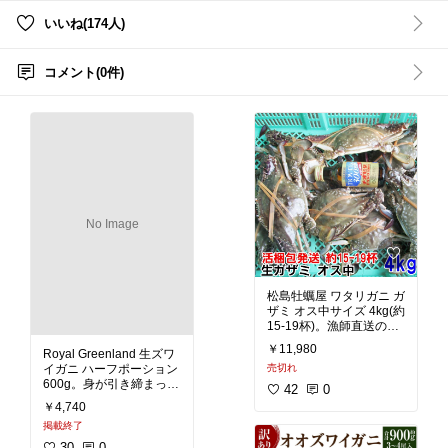
#かに通販
いいね(174人)
#ズワイガニ
#タラバガニ
#毛ガニ
#我が家のお取り寄
せ
#ごちそう
#晩酌のおとも
#映えグルメ
#冬グルメ
#絶品カニ
#
絶品鍋
コメント(0件)
No Image
松島牡蠣屋 ワタリガニ ガ
ザミ オス中サイズ 4kg(約
15-19杯)。漁師直送の新
鮮低価格！活状態で梱包
￥11,980
Royal Greenland 生ズワ
されて届きます。某魚捌
イガニ ハーフポーション
売切れ
き系Youtubeでよく紹介
600g。身が引き締まった
されているワタリガニ。
42
0
旨みたっぷりのカニ肉。
蒸しガニにしたり、味噌
￥4,740
凝縮した旨みと甘み。寒
汁に入れたり、カンジャ
掲載終了
冷な環境の中でじっくり
ンケジャンに漬け込んで
と育まれた芳醇な旨みと
いただくのがよさそうで
30
0