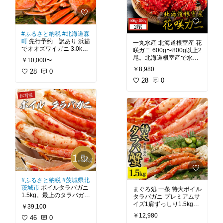
ように赤くなることが由
寄せ
#おうちごはん
#晩
ご飯の救世主
#晩酌のお
#花咲ガニ
#マルユウ
#鉄
とも
#映えグルメ
#絶品
砲汁
#缶詰
#北海道
#根室
鍋
#送料無料
#郷土料理
#ぶつ切り
#味
#ふるさと納税
#北海道森
噌汁
#濃厚
#ごちそう
#我
町
先行予約 訳あり 浜茹
一丸水産 北海道根室産 花
が家のお取り寄せ
#おう
でオオズワイガニ 3.0kg
咲ガニ 600g〜800g以上2
ちごはん
#晩ご飯の救世
詰め込みセット。大量発
尾。北海道根室産で水揚
￥10,000〜
主
#晩酌のおとも
#映え
生で厄介者扱いと言われ
げされた花咲ガニを厳選
グルメ
#送料無料
￥8,980
ているオオズワイガニ。
28
0
買い付け。活きたまま味
実はしっかりした身質で
にこだわった塩水で浜茹
28
0
味も濃く本ズワイと遜色
でし急速冷凍していま
ない美味しさと言われて
す。今すぐに食べたくな
います。北海道噴火湾で
るほど身入りは抜群で
獲れた新鮮な「オオズワ
す。奇跡の地北海道が育
イガニ」を浜茹でし、急
んだ新鮮な幸が根室から
速冷凍しています。足折
れ、足もげ、2枚皮、身
#一丸水産
#根室
#花咲ガ
入りバラつきありなどの
ニ
#急速冷凍
#ボイル
#海
ものが入っていますが、
鮮
#ごちそう
#我が家の
家庭で茹でたてのかにの
お取り寄せ
#おうちごは
ん
#晩ご飯の救世主
#晩
#オオズワイガニ
#訳あり
酌のおとも
#映えグルメ
#浜茹で
#噴火湾
#海鮮
#
#送料無料
#ふるさと納税
#茨城県北
冷凍
#足折れ
#ボイル
#ご
茨城市
ボイルタラバガニ
まぐろ処 一条 特大ボイル
ちそう
#我が家のお取り
1.5kg。最上のタラバガニ
タラバガニ プレミアムサ
寄せ
#おうちごはん
#晩
を厳選して袋詰めしてい
イズ1肩ずっしり1.5kg。
ご飯の救世主
#晩酌のお
￥39,100
ます。他のズワイガニや
大きすぎて量販店には出
とも
#おうち居酒屋
#映
￥12,980
毛ガニとは比べものにな
46
0
回らない希少品。身入り
えグルメ
#きまぐれクッ