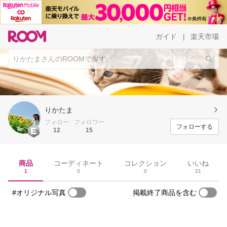
ガイド
楽天市場
|
りかたま
フォロー
フォロワー
フォローする
12
15
商品
コーディネート
コレクション
いいね
1
0
0
21
#オリジナル写真
掲載終了商品を含む