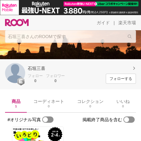
ガイド
楽天市場
|
石垣三喜
フォロー
フォロワー
フォローする
0
0
商品
コーディネート
コレクション
いいね
1
0
0
0
#オリジナル写真
掲載終了商品を含む