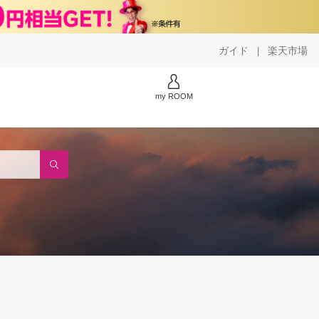
ガイド
楽天市場
|
my ROOM