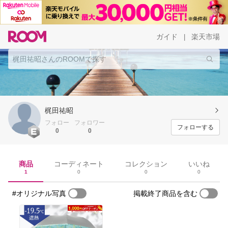
ガイド
楽天市場
|
梶田祐昭
フォロー
フォロワー
フォローする
0
0
商品
コーディネート
コレクション
いいね
1
0
0
0
#オリジナル写真
掲載終了商品を含む