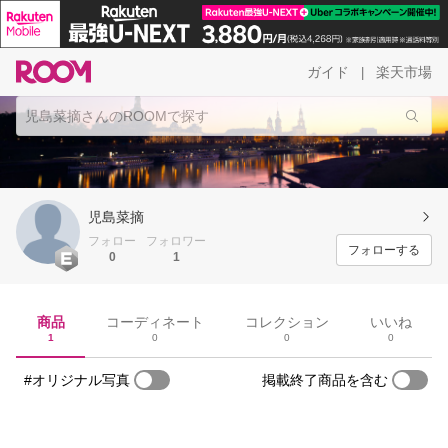
ガイド
楽天市場
|
児島菜摘
フォロー
フォロワー
フォローする
0
1
商品
コーディネート
コレクション
いいね
1
0
0
0
#オリジナル写真
掲載終了商品を含む