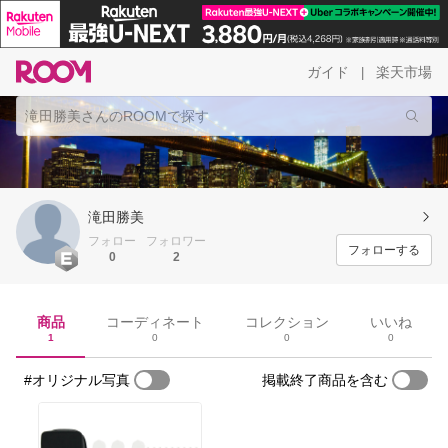
ガイド
楽天市場
|
滝田勝美
フォロー
フォロワー
フォローする
0
2
商品
コーディネート
コレクション
いいね
1
0
0
0
#オリジナル写真
掲載終了商品を含む