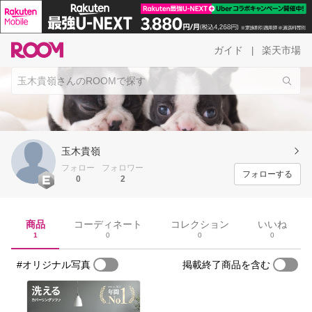
ガイド
楽天市場
|
玉木貴嶺
フォロー
フォロワー
フォローする
0
2
商品
コーディネート
コレクション
いいね
1
0
0
0
#オリジナル写真
掲載終了商品を含む