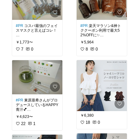
#PR
コスパ最強のフェイ
#PR
楽天マラソン&神ト
スマスクと言えばコレ！
ククーポン利用で最大5
2%OFFに✨
その日の肌の気分で
￥1,773〜
￥5,964
25種類から美容成分が選
発売当初から家族で愛用
べる
7
0
している
8
0
KISOのフェイスパック✨
オルナオーガニック
スムース５点セットで
薄いシートに美容液がヒ
毎日使うものしか入って
タヒタに入っていて
ない1番好きな5点セット
お肌に密着します🫧
です！
10分付けるだけでツヤも
ち肌へ〜！
シャンプー本体＋詰め替
え
25種類の美容成分から最
トリートメント本体＋詰
大6種類チョイス✨
め替え
#PR
東原亜希さんがプロ
今回は4種類選んで
ヘアオイル現品サイズ1
デュースしているHAPPY
1種類×5枚入り、合計20
本
青汁💕
枚！
髪質問わず家族みんなで
￥6,380
￥4,623〜
\ココが凄い！/
個包装なので旅行先への
使えるオルナオーガニッ
18
0
22
1
持ち運びや
ク♩
✔️農薬不使用の国産原料
プレゼントにもオススメ
柑橘系の香りはいつ使っ
を使用
です♪
ても心地よく
✔️五大添加物不使用
泡立ちも良く、洗い上が