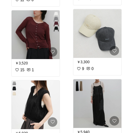
￥3,300
￥3,520
9
0
15
1
￥5,940