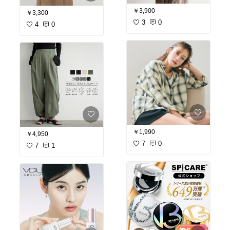
￥3,900
￥3,300
3
0
4
0
￥1,990
￥4,950
7
0
7
1