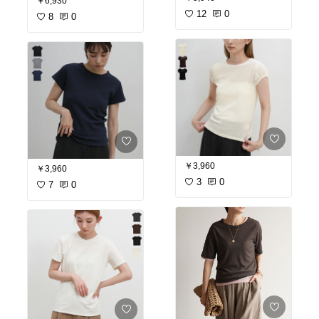
￥6,930
12
0
8
0
￥3,960
￥3,960
3
0
7
0