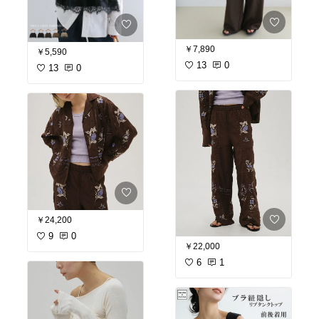
￥7,890
￥5,590
13
0
13
0
￥24,200
9
0
￥22,000
6
1