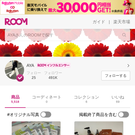
ガイド
楽天市場
|
AYA
フォロー
フォロワー
フォローする
25
491K
商品
コーディネート
コレクション
いいね
5,518
0
6
69
#オリジナル写真
掲載終了商品を含む