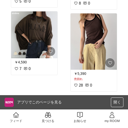
5
0
8
0
￥4,590
7
0
￥5,390
売切れ
28
0
アプリでこのページを見る
開く
さらに読み込む
フィード
見つける
お知らせ
my ROOM