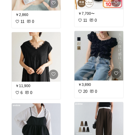
￥7,700〜
￥2,860
11
0
11
0
￥3,890
￥11,900
20
0
6
0