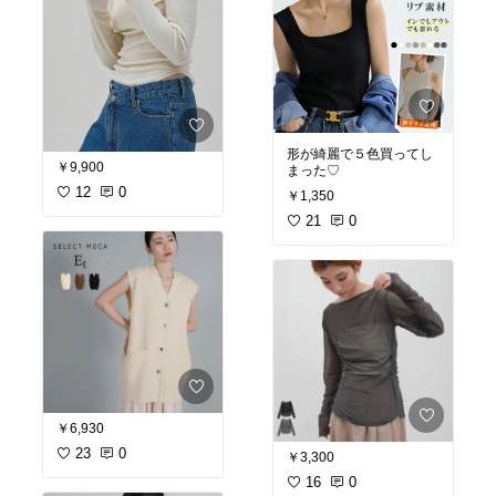
形が綺麗で５色買ってし
￥9,900
まった♡
12
0
￥1,350
21
0
￥6,930
23
0
￥3,300
16
0