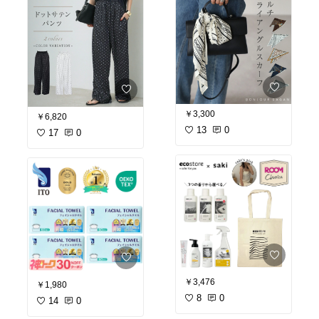
✔️野菜だけでなく栄養素
#オリジナル写真
りもしっとりです💕
もプラス
(食物繊維、乳酸菌、カル
ヘアオイルはドライヤー
シウム、葉酸、鉄分など)
前には欠かせないアイテ
✔️飲みやすい抹茶風味
ム‼︎
✔️個包装で続けやすい
サラッとベタつきのない
オイルで
水にすぐ溶けやすい粉末
乾かしたあとはしっと
状で
り、さらさら✨
クセがなくゴクゴク飲め
翌朝の髪の毛のまとまり
ます♪
もグンッと良くなります
￥3,300
￥6,820
♩
13
0
17
0
水だけでなくお湯に溶か
してホットで飲んだり
#オリジナル写真
スッキリしたい日は
炭酸水で割るのもオスス
メ！
あと、ハマってるのが
ヨーグルトにふりかけて
食べること✨
これ、本当に美味し
い！！
ほんのり抹茶のような香
りが広がって
デザート感覚で楽しめま
￥3,476
す😋
￥1,980
8
0
14
0
青汁＋ヨーグルトは
娘もどハマりしていて