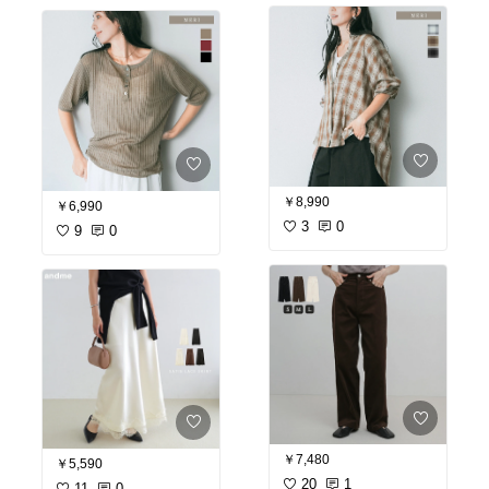
野菜嫌いが多いので本当
に助かってます🙏🏻
「毎日完璧に野菜を食べ
させるのは難しい」
という東原亜希さんの実
体験から生まれた
\HAPPY AOJIRU/
我が家でも
野菜不足が気になる日の
お守りみたいな存在✨
￥8,990
￥6,990
家族みんなで飲める
3
0
9
0
飲みやすさと安心感が魅
力の青汁です♪
#オリジナル写真
￥7,480
￥5,590
20
1
11
0