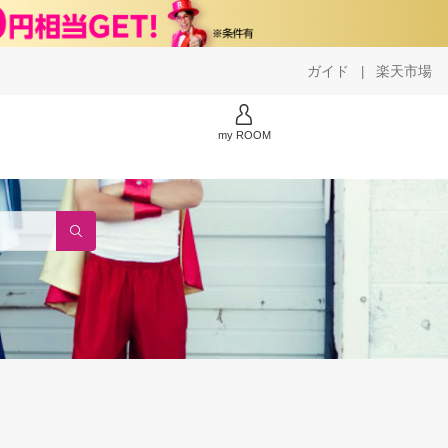
ガイド
楽天市場
|
my ROOM