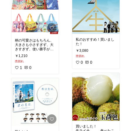
私のおすすめ！買いまし
柄の可愛さはもちろん、
た！
大きさも小さすぎず、大
きすぎず、使い勝手が良
￥3,080
いです。
￥1,210
売切れ
たたみ皺に合わせれば収
売切れ
納も簡単です。
0
0
1
0
買いました！
生ライチ、、、食べたこ