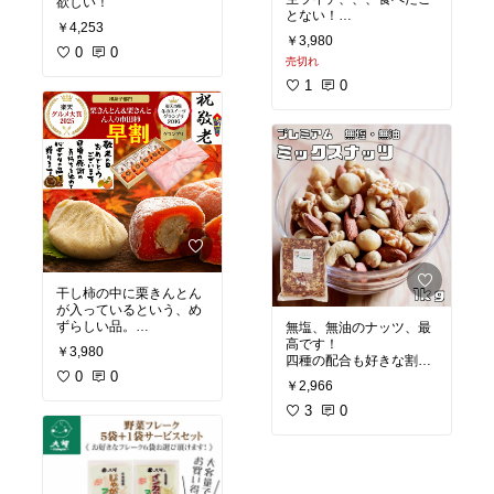
欲しい！
とない！
￥4,253
5月下旬の発送が待ち遠
￥3,980
しい。。。
0
0
売切れ
1
0
干し柿の中に栗きんとん
が入っているという、め
ずらしい品。
無塩、無油のナッツ、最
近所で手に入るようなも
高です！
￥3,980
のではないので、贈り物
四種の配合も好きな割
に良かったです。
0
0
合。形も良いものが多く
￥2,966
て食べ応えがあります。
3
0