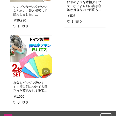
鉛筆のような木軸タイプ
で、なにより細い書き心
シンプルなデスクがいい
地が好きなので何度もリ
なと思い、娘と相談して
ピートしています。
購入しました。
￥528
仕事着の胸ポケットが浅
組み立てもそこまで複雑
￥39,990
めなのでこのサイズがジ
1
0
でなく、チャチな作りで
ャスト！普通の鉛筆くら
ない。買ってよかったデ
1
0
いの長さのLサイズもあ
スクです。デスク下のサ
ります。
イドには、裁縫道具と
か、延長コードとかを置
いています。
水分をグングン吸いま
す！漂白剤につけても目
立った変色なし！重宝し
ます！
￥1,000
0
0