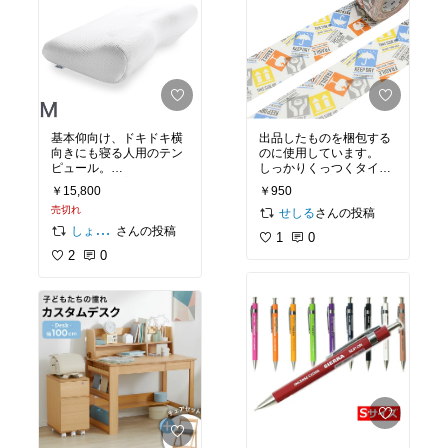
基本仰向け、ドキドキ横
出品したものを梱包する
向きにも寝る人用のテン
のに使用しています。
ピュール。
しっかりくっつくタイプ
これにたどり着くまでに
なので、ダンボールにも
￥15,800
￥950
本当に色々枕を試しまし
ピタッ！
売切れ
たが、肩こりが治らず、
さんの投稿
せしる
頭痛で目がさめることも
さんの投稿
しょうルーム
1
0
ありました。そんな日々
2
0
が嘘のようです！！もう
これ以外考えられませ
ん！