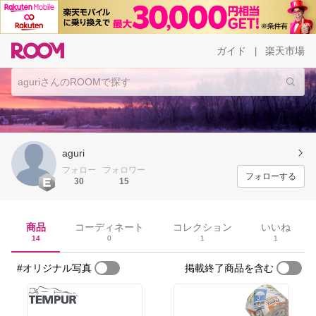
ガイド
楽天市場
|
aguri
フォロー
フォロワー
フォローする
30
15
商品
コーディネート
コレクション
いいね
14
0
1
1
#オリジナル写真
掲載終了商品を含む