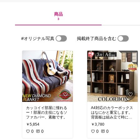
商品
3
#オリジナル写真
掲載終了商品を含む
カッコイイ部屋に憧れる
A4対応のカラーボックス
ー！部屋の主役になるソ
はなにかと重宝します。
ファカバー、素敵です。
背面板は組み立て時にひ
とつずつ外せるので、我
￥5,854
￥3,780
が家では一番下の背面板
0
0
を外して使用していま
0
0
す。