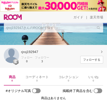
ガイド
楽天市場
|
rjroj192947
フォロー
フォロワー
フォローする
0
3
商品
コーディネート
コレクション
いいね
0
0
0
0
#オリジナル写真
掲載終了商品を含む
商品はありません