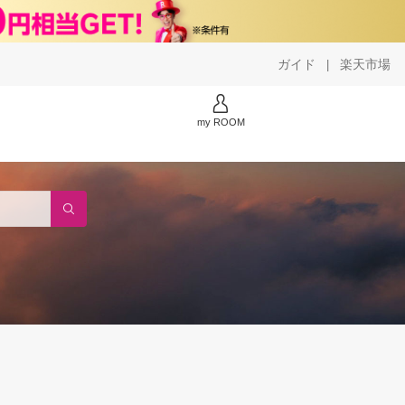
ガイド
楽天市場
|
my ROOM