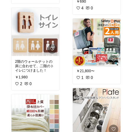
￥690
4
0
2階のウォールナットの
床に合わせて、二階のト
イレにつけました！
￥21,800〜
￥1,980
1
0
2
0