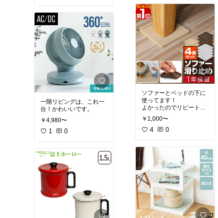
いたのが、スッキリ片付
きました。
ソファーとベッドの下に
使ってます！
一階リビングは、これ一
よかったのでリピートで
台！かわいいです。
す。
￥1,000〜
￥4,980〜
4
0
1
0