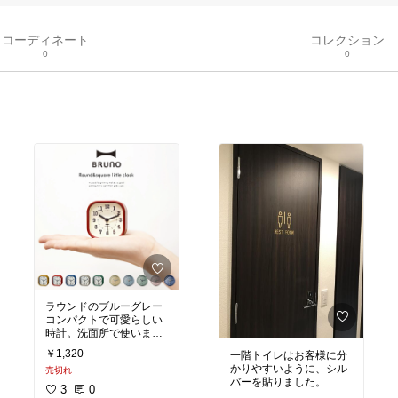
コーディネート
コレクション
0
0
ラウンドのブルーグレー
コンパクトで可愛らしい
時計。洗面所で使います
♡
￥1,320
一階トイレはお客様に分
かりやすいように、シル
売切れ
バーを貼りました。
3
0