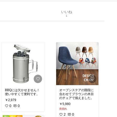
いいね
1
BBQには欠かせません！
オープンステアの階段に
使いやすくて便利です。
合わせてブラウンの木目
のチェアで揃えました。
￥2,979
￥5,980
0
0
売切れ
2
0