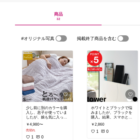
商品
32
#オリジナル写真
掲載終了商品を含む
少し前に別のカラーを購
ホワイトとブラックで悩
入し、息子が使っていま
みましたが、ブラックを
したが、娘も気に入って
購入。結果、スマホとマ
同じものが欲しいという
ッチしてカッコいいので
￥4,980〜
￥2,860
ので追加購入しました！
ブラックにして大正解！
売切れ
肌触りが気持ちよく、気
家族のスマホとケーブル
1
0
に入っています。
があちこちに散らばって
1
0