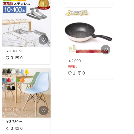
￥2,180〜
0
0
￥2,000
売切れ
1
0
￥3,780〜
0
0