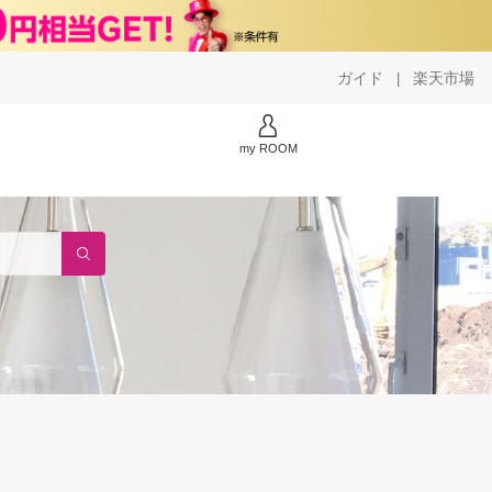
ガイド
楽天市場
|
my ROOM