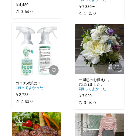
#グリーンのある暮らし
￥4,480
￥7,380〜
#オリジナル写真
0
0
1
0
一周忌のお供えに。
#買ってよかった
#買ってよかった
￥2,728
￥7,920
2
0
0
0