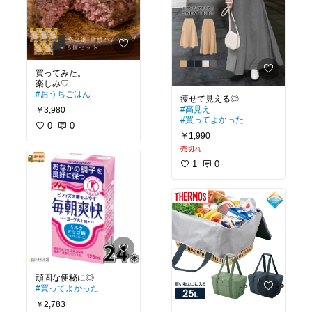
買ってみた。
#おうちごはん
#高見え
￥3,980
#買ってよかった
0
0
￥1,990
売切れ
1
0
#買ってよかった
￥2,783