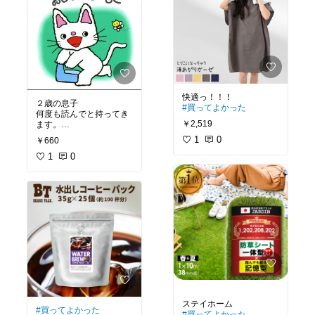
２歳の息子
#買ってよかった
何度も読んでと持ってき
￥2,519
#買ってよかった
1
0
￥660
#オリジナル写真
1
0
#買ってよかった
#買ってよかった