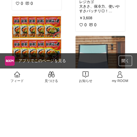
レジカゴ
0
0
大きさ、保冷力、使いや
#買ってよかった
￥3,608
0
0
アプリでこのページを見る
開く
父のお気に入り☆
#晩酌のおとも
フィード
見つける
お知らせ
my ROOM
￥1,980
ずっとずっと欲しかった
0
0
#買ってよかった
￥9,900
1
0