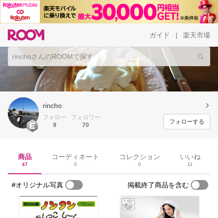
ガイド
楽天市場
|
rincho
フォロー
フォロワー
フォローする
9
70
商品
コーディネート
コレクション
いいね
47
0
0
11
#オリジナル写真
掲載終了商品を含む