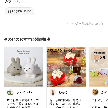
カブーベア
English House
2014年7月14日に投稿されました
その他のおすすめ関連投稿
yoshi1_oka
ゆかこ
かず
💖ふわモコ素材のミッフ
おうち時間や外出先で活
これ嬉しい☕️
ィーが可愛すぎる✨抱き
躍する、ぷにぷに触感の
しめたくなる乗用おもち
スクイーズおもちゃで
タリーズ29