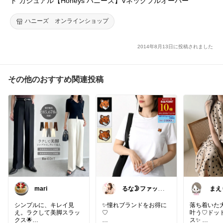
ト カジュアル【Honeys ハニーズ】Vネックプルオーバー
ハニーズ オンラインショップ
2014年8月13日に投稿されました
その他のおすすめ関連投稿
mari
るな🌛ファッシ
まえ
ョン・美容
暮ら
シンプルに、キレイ見
✨憧れブランドをお得に
落ち着いた
え。ラクして美脚スラッ
♡
叶う♡ドッ
クス🌟
ス✨