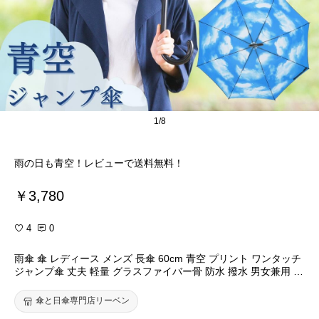
1/8
雨の日も青空！レビューで送料無料！
￥3,780
4
0
雨傘 傘 レディース メンズ 長傘 60cm 青空 プリント ワンタッチ
ジャンプ傘 丈夫 軽量 グラスファイバー骨 防水 撥水 男女兼用 ユ
ニセックス 学生 通勤 通学 おしゃれ デザイン おすすめ 人気 ギ
フト ブルースカイ 空 ブラック無地×裏面青空 2枚張り リーベン
傘と日傘専門店リーベン
0480