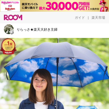
ガイド
楽天市場
|
りらっさ★楽天大好き主婦