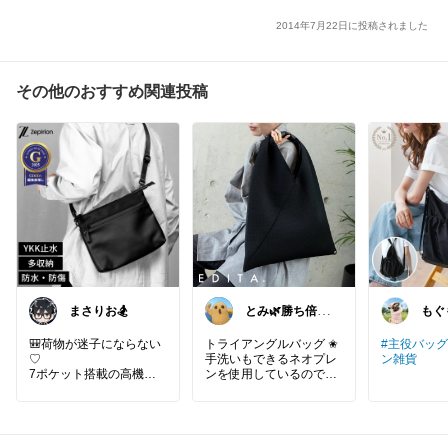
2014年7月22日に投稿されました
その他のおすすめ関連投稿
まさりお🏂
とみ🌿勝ち倍🔥
もぐ
買い忘れは大丈
とゴ
夫？🥹
るこ
🎒荷物が迷子にならない
トライアングルバッグ ✬
#主役バッグ
♡
手洗いもできるネオプレ
ン雑貨
7ポケット搭載の高機能
ンを使用しているので普
サコッシュ✨
段使いに◎
軽量＆撥水仕様で通勤・
旅行・アウトドアにも大
おしゃれ見えするのに大
活躍！
容量なので、いろいろな