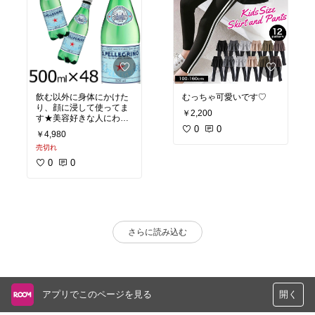
飲む以外に身体にかけた
むっちゃ可愛いです♡
り、顔に浸して使ってま
￥2,200
す★美容好きな人にわお
ススメ！
0
0
￥4,980
売切れ
0
0
さらに読み込む
アプリでこのページを見る
開く