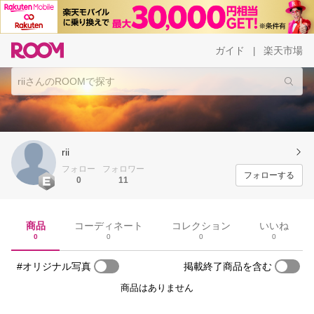
ガイド
楽天市場
|
rii
フォロー
フォロワー
フォローする
0
11
商品
コーディネート
コレクション
いいね
0
0
0
0
#オリジナル写真
掲載終了商品を含む
商品はありません