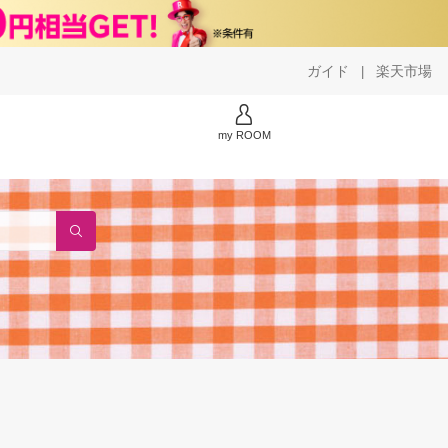
ガイド
楽天市場
|
my ROOM