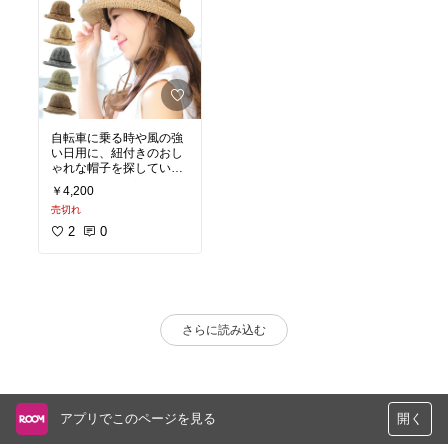
自転車に乗る時や風の強
い日用に、紐付きのおし
ゃれな帽子を探していた
ので可愛くて安くてすご
￥4,200
く気に入りました。
売切れ
2
0
さらに読み込む
アプリでこのページを見る
開く