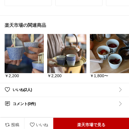
える、機能美ピッチャー
とか…ズル
sakurakuのrapicoシリー
✨／
ズ、奥行伸縮タイプの排
気口カバーです。排気口
【IwaiLoft｜フローラガラ
#耐熱ガラス
をカバーしながら、コン
ス 冷水筒 2.2L】
ップ
#タン
ロ奥のスペースをラック
ス
#あった
楽天市場の関連商品
のように使えるのが魅力
🌟冷蔵庫のドアポケット
ブルコーデ
です。60cm・75cmコン
にすっぽり収まるスリム
ロに合わせて選べるた
設計
め、キッチンのサイズに
🌟熱湯OK！耐熱ガラスで
合わせやすい仕様です。
お茶もピクルスも対応
🌟ナチュラル感ある麻ひ
調理中の鍋置きや、調味
も巻きがアクセントに
料の一時置き、作業スペ
🌟食卓にそのまま置いて
ースを少し増やしたいと
もおしゃれなデザイン
きにも便利そうです。春
🌟毎日の水分補給がちょ
の桜の季節の新生活や、
っと楽しくなる♪
￥2,200
￥2,200
￥1,800〜
秋の木の実の季節の作り
置き時間にも、台所まわ
🌟詳しくは『楽天市場で
りをすっきり支えてくれ
詳細を見る』をタップ⤵︎
ます。
いいね(2人)
🛒
#cha𖤐ラッキーカ
フラットなデザインで見
バン
た目も整いやすく、キッ
コメント(0件)
チンをシンプルに保ちた
\
#冷水筒
#ガラスポット
#
い方におすすめです。詳
ウォータージャグ
#麦茶
しいサイズや注意事項は
ポット
#耐熱ガラス
#ス
商品ページでゆっくりご
リムボトル
#おうちカフ
覧ください。
ェ
#買って良かった
#イ
投稿
いいね
楽天市場で見る
ンテリア雑貨
#食卓アイ