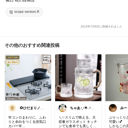
scope version.R
2014年7月8日に投稿されました
その他のおすすめ関連投稿
🌻ひだまりノー
ちゃあ◔̯◔‪𖤐˒˒ᵗʱᵃᵑ
みー
ト🌸始めました
ᵏᵧₒᵤ
子マ
♡
🌸コンロまわりに、ふわ
＼✨スリムで映える、大
ぷりっくり
りと余白をつくる排気口
容量ガラスポット キッチ
可愛い💕
カバー🌸
ンでも食卓でも美しく映
しかもこの