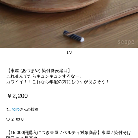
1/3
【東屋 (あづまや) 染付蕎麦猪口】
これ並んでたらキュンキュンするなー。
カワイイ！！これなら年配の方にもウケが良さそう！
￥2,200
toiro
さんの投稿
2
0
【15,000円購入につき東屋ノベルティ対象商品】東屋 / 染付そば
猪口 蛇の目高台