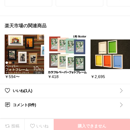
フタ付きだから、
ーブル！
生活感をサッと隠せる収
納ボックス🙌
୨୧┈┈┈┈
コットントラッシュ 1.7
┈┈┈┈୨୧
L
バッグやおもちゃ、ブラ
洗面の収納棚に収まる奥
ンケットなど、
#まあこインテ
楽天市場の関連商品
行き9センチのスリム設
ポイッと入れるだけでお
ion
計◎
部屋がすっきり◎
#まあこテーブル
n
ゴミ袋も見えなくていい
キャスター付きで移動も
◎
ラクラク😊
୨୧┈┈┈┈
使わない時は折りたため
┈┈┈┈୨୧
“TUBELORシリーズ”なら
るから、省スペースで収
インテリアにすっきりな
納できるのも嬉しい✨
センターテ
じむ◎
回転 ホワイ
気になる方は🔻楽天市場
鏡面 テーブ
洗面スペースが広くスッ
で詳細を見る🔻から確認
ル おしゃれ 1
￥594〜
￥418
￥2,695
キリ使えるようになるゴ
してね🌿
黒 回転式 
ミ箱。
テーブル 伸
#収納ボックス
#収納アイ
クステンショ
テム
#リビング収納
#お
欧
いいね(1人)
壁にぴったり寄り添う背
もちゃ収納
#バッグ収納
面ゼロ勾配◎
#暮らしを整える
#シンプ
#ローテー
ルインテリア
#収納グッ
テリア
#テ
コメント(0件)
ズ
#すっきり暮らす
#bon
イトインテ
moment
#アンジェ
#便利
れ
#モダン
カラー
グッズ
#引っ越し
グレーを購入！
#プレゼント
アンジェ（インテリア雑
投稿
いいね
購入できません
コンパクトで、使いやす
貨）