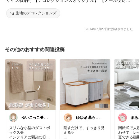
サイズ収納可 【デコレクションズオリジナル】 【メール便対
応】 紙｜写真入れ｜写真が入る色紙｜卒業式｜卒園式｜入学式
｜入園式｜寄せ書き｜結婚式｜プレゼント
生地のデコレクションズ
2014年7月27日に投稿されました
その他のおすすめ関連投稿
ゆいこっこ🍓い
ゆゆ🌿 暮らし
まあこ
つも感謝です*.
を整えたい🫖
スリムな小型のダストボ
隠すだけで、すっきり見
回転式で人
ックス🍓
える✨
わせて、レ
インテリアに馴染む◎
更できる画