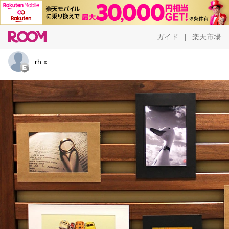
ガイド
楽天市場
|
rh.x