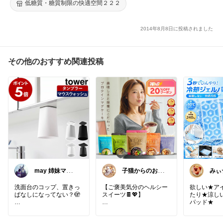
糖質制限 糖質オフ 低カロリー 低GI食 低カロリー食品 【送料無
低糖質・糖質制限の快適空間２２２
料】
2014年8月8日に投稿されました
その他のおすすめ関連投稿
may 姉妹ママ
子猫からのおス
みぃ
🧸🌷
スメ
マ
洗面台のコップ、置きっ
【ご褒美気分のヘルシー
欲しい★ア
ぱなしになってない？🫣
スイーツ🍫💖】
たり★涼し
パッド★
このtowerのマグネットタ
レンジで簡単に作れて、
ンブラーなら
ふわふわ食感がたまりま