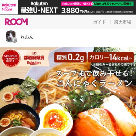
ガイド
楽天市場
|
れおん