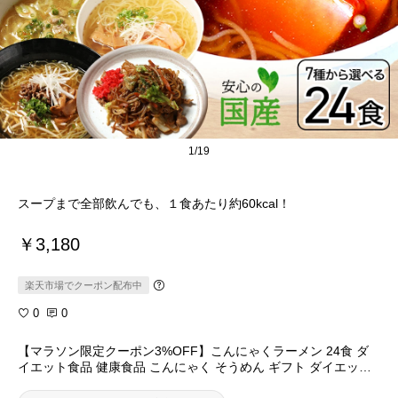
1/19
スープまで全部飲んでも、１食あたり約60kcal！
￥3,180
楽天市場でクーポン配布中
0
0
【マラソン限定クーポン3%OFF】こんにゃくラーメン 24食 ダ
イエット食品 健康食品 こんにゃく そうめん ギフト ダイエット
スープ 置き換え 満腹感 こんにゃく麺 ロカボ 焼きそば 低糖質麺