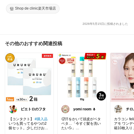
保護パッチ＆アルコール綿付 血糖測定器用センサー 血糖計 血糖
（参考価格：約8,340円）
値 グルコース値 FreeStyleリブレ2【HR】
Shop de clinic楽天市場店
■ お申し込み・お問い合わせ方法
2026年5月15日に投稿されました
自分の身体を深く知ることは、これからの人生を健康に、美しく
生きるための「一生モノの財産」になります。
「自分の体質を知りたい」「効率よくダイエットを進めたい」と
いう方は、ぜひこの機会にご体感ください。
その他のおすすめ関連投稿
【お申し込み方法】
公式LINEのメニュー「血糖値分析レポート」からお申込み可能
です。
公式LINE ▶︎ https://lin.ee/uVSkk8G
スタッフより、今後の流れやデバイスの準備について折り返しご
連絡いたします。
皆様のご参加を、心よりお待ちしております！
ピエトロのフタ
yomi room 🌷
チロル ✨
優し
激で
【コンタクト】
#購入品
🥵汗をかいて頭皮がベタ
カラコン fel
いつも買ってるやつの2
ベタ…「今すぐ髪を洗い
アモ ワンデ
個セット。少しだけお
たい💦」
箱10枚入り
得！
でも外出先じゃ無理です
し UV加工 