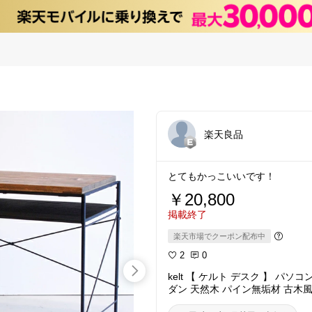
楽天良品
とてもかっこいいです！
￥20,800
掲載終了
楽天市場でクーポン配布中
2
0
kelt 【 ケルト デスク 】 パ
ダン 天然木 パイン無垢材 古木風
アン スチール 木製 アンティーク