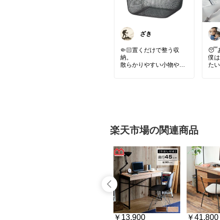
ざき
🤏🏻置くだけで整う収
😴
納。
僕は
散らかりやすい小物やタ
たい
オル、野菜まで、ざっく
り入れるだけで絵になるI
暑い
KEAのバスケット。ダー
外で
クグレーの落ち着いた色
夜も
味が空間に馴染み、見せ
でき
る収納にも隠す収納にも
使いやすい。暮らしの
エア
「ちょっと困った」を受
し
楽天市場の関連商品
け止めてくれる頼れる一
消す
品です。
寝返
くり
そん
コレ
【ヒ
正直
は思
でも
のこ
￥24,990〜
￥13,900
￥41,800
朝の