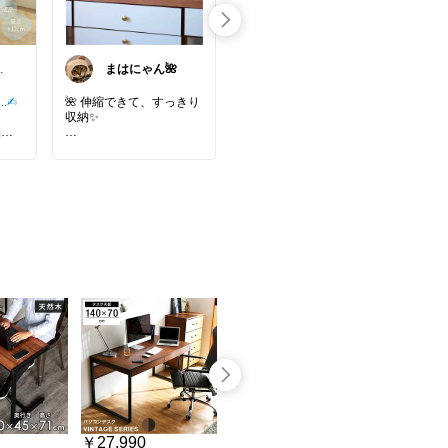
レ
まはにゃん🌺
リラ🐕
..✍︎
🌺 伸縮できて、すっきり
なめらかな肌触りが心地
✨ホ
収納✨
いいシルク枕カバー✨
ょい
は
うれしい2枚セット♪
再販
見れま
ki
レトロなアイボリー×グ
ひんやりとした肌触り
ック
レーがおしゃれ☺︎
で、毎日の眠り時間をち
、ア
キッチンや棚の収納力ア
ょっと贅沢に。
「こ
ビネ
ップにも◎
洗濯機・乾燥機対応でお
な…
ザイ
手入れしやすく、14サイ
♡
を唯
JOURNAL STANDARD F
ズ・34色から選べるのも
カフ
URNITURE別注カラーの
魅力です！
ホッ
木の
tower伸縮収納棚。
だか
で、
#枕カバー
#シルク枕カバ
🙌
プレ
#Mahanyan_インテリア
ー
#シルク
#ピローケー
賃貸
活躍
#Mahanyan_キッチン
ス
#美容枕
#寝具
#ひんや
の余
 完
#収納
り寝具
#冷感寝具
#寝室
な空
、届
#tower
インテリア
#睡眠グッズ
なイ
#山崎実業
#おうち時間
#寝具カバー
小物
すよ
#キッチン収納
#シンプルインテリア
#暮
にも
らしを整える
#れ
楽天
集め
SH
￥27,990
￥27,990
￥7,380
アの