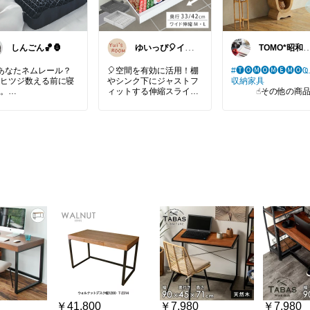
しんごん🏀🦍
ゆいっぴ🎈イン
TOMO*昭和
テリアとファッ
トロ 📷🍎
ション
あなたネムレール？
🎈空間を有効に活用！棚
#🅣🅞︎🅜🅞︎🅜🅔︎🅜🅞︎︎︎︎Ҩ.
ヒツジ数える前に寝
やシンク下にジャストフ
収納家具
。
ィットする伸縮スライド
☝︎その他の商品
ボックス♪
こちら↑のタグから︎
日って、
手前にサッとスライドで
すෆ‪
体力削られてるのに
きるので、デッドスペー
寝苦しくて全然回復
スになりがちな奥隅でも
お部屋の主役になる
ないのなんで？😂
取り出しやすい😊
ートなオープンキャ
ット✨ 独特な曲線デ
コンつけると冷える
#ゆいっぴ@キッチン
ンが、あなたの空間
一無二のおしゃれな
と暑いし
＼ プライスダウン ／ 伸
ェ風に演出します☕️ 
りしてもなんかしっ
縮スライドボックス Fitsli
温もりを感じる素材
こない。
der シンク下収納 スライ
本棚としてもディス
ド 収納 幅伸縮 引き出し
イラックとしても大
な時に気になるのが
キッチン収納 シンク下 収
すること間違いなし！
納 キッチン 収納 隙間 ホ
成品でお届けなので
ツジのいらない枕】
ワイト ブラック おしゃれ
いたその日から素敵
調味料 洗面台下 キッチン
ンテリアを楽しめま
、枕にこの価格？と
下収納 [CICADA]
🏠💕
った。
、寝る時間って毎日
商品の詳細は右下の
とだし、
市場↘️から🔖🔍⸒⸒
￥41,800
￥7,980
￥7,980
しんどさが少しでも