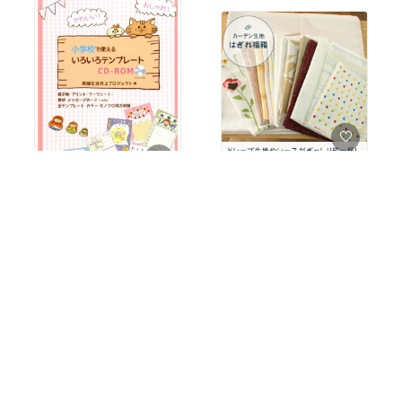
[コレ欲しい!]
通常タイプが欲しい〰️
私のおすすめ！
新学期に向けて❗
#福袋
#生地
#ハギレセッ
￥3,500〜
ト
￥2,090
3
0
0
0