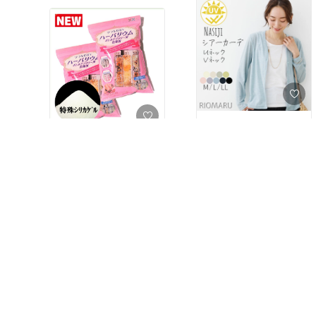
[コレ買いました！]
これからの季節に色ちが
いで購入～(*^^*)
[コレ欲しい!]
母の日までにハンドメイ
￥1,738
ド間に合うかな？😅
1
0
￥2,000
2
0