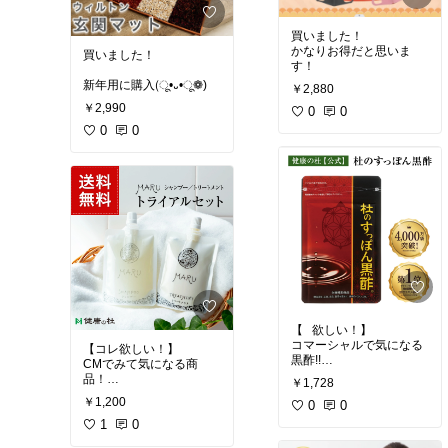
買いました！
かなりお得だと思いま
買いました！
す！
新年用に購入(ू•᎑•ू❁)
￥2,880
￥2,990
0
0
0
0
【⠀欲しい！】
コマーシャルで気になる
【コレ欲しい！】
黒酢!!
CMでみて気になる商
夏バテ防止用に買いたい
品！
￥1,728
なぁ。
まずはお試しセットか
￥1,200
0
0
ら?!
1
0