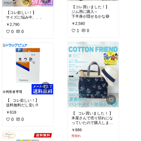
【コレ買いました！】
ジム用に購入～
【コレ欲しい！】
下半身が隠せるかな😅
サイズに悩み中、、、
￥2,580
￥2,790
1
0
0
0
【⠀コレ欲しい！】
送料無料だし安い!!
￥618
【⠀コレ買いました！ 】
本屋さんで売り切れにな
0
0
っていたので購入しまし
たー⸜( ' ᵕ ' )⸝
￥886
売切れ