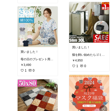
買いました！
買いました！
猫を飼い始めたらゴミ箱
をおもちゃにしてしまう
母の日のプレゼント用に
￥4,950
ので、蓋付きの倒れない
購入🎁
￥3,490
ゴミ箱を探してました！
1
0
1
0