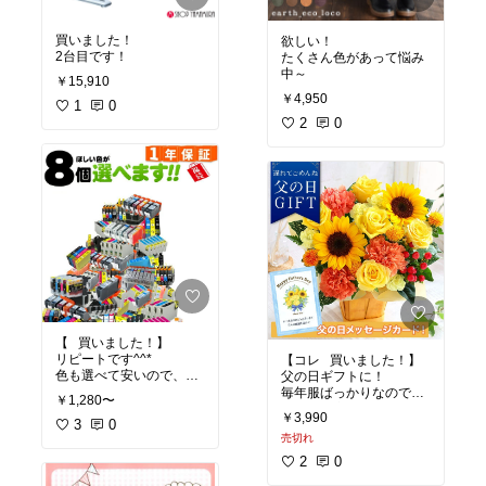
買いました！
欲しい！
2台目です！
たくさん色があって悩み
中～
￥15,910
￥4,950
1
0
2
0
【⠀買いました！】
リピートです^^*
【コレ⠀買いました！】
色も選べて安いので、助
父の日ギフトに！
かります！
毎年服ばっかりなので、
￥1,280〜
たまには変わったものを(
￥3,990
3
0
ˊᵕˋ ;)
売切れ
喜んでくれると嬉しいな
ぁ♡
2
0