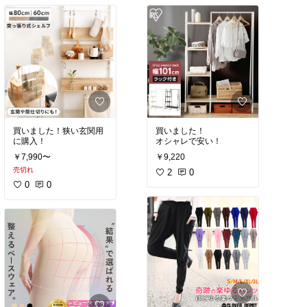
買いました！狭い玄関用
買いました！
に購入！
オシャレで安い！
￥7,990〜
￥9,220
売切れ
2
0
0
0