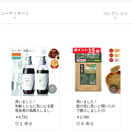
コーディネート
コレクション
0
6
買いました！
買いました！
年齢とともに気になる髪
髪の毛に良いと聞いたの
質改善の為購入しました
で購入しました🙆‍♀️
(*^^*)
￥4,752
￥2,780
1
0
0
0