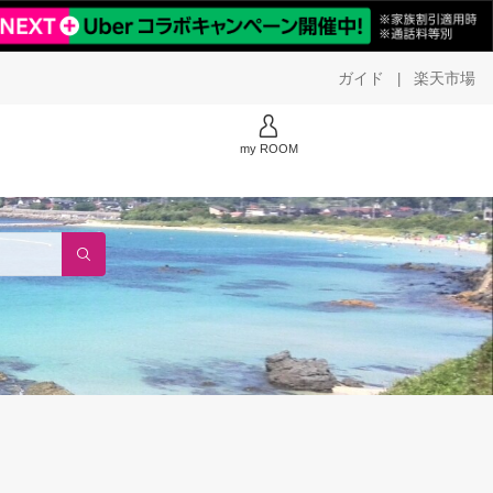
ガイド
楽天市場
|
my ROOM