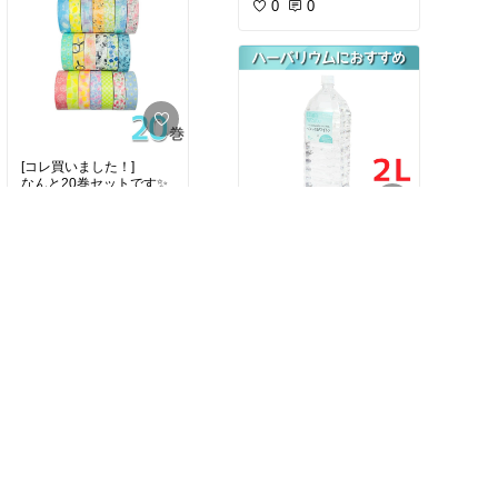
0
0
[コレ買いました！]
なんと20巻セットです✨
#マスキングテープ
#マス
￥2,599
テ
[コレ買いました！]
0
0
ハンドメイド用に購入～
🙋
たくさんのハーバリウム
￥2,750
が作れました😍
0
0