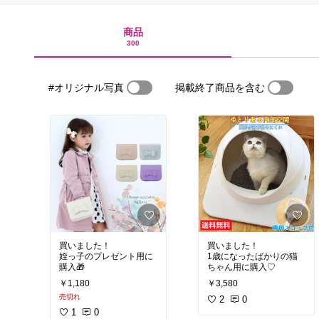
商品
300
#オリジナル写真
掲載終了商品を含む
買いました！
買いました！
姪っ子のプレゼント用に
1歳になったばかりの猫
購入🎁
ちゃん用に購入♡
￥1,180
￥3,580
売切れ
2
0
1
0