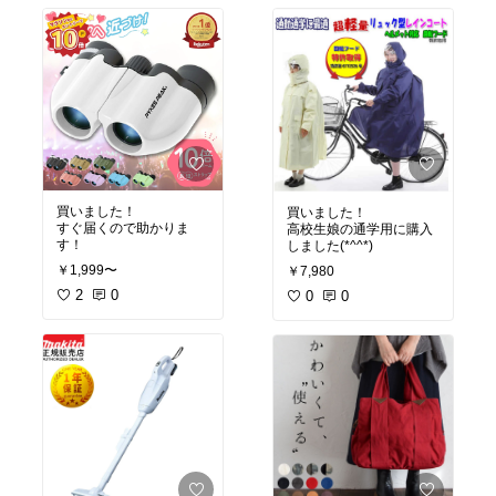
買いました！
買いました！
すぐ届くので助かりま
高校生娘の通学用に購入
す！
しました(*^^*)
￥1,999〜
￥7,980
2
0
0
0