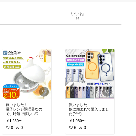
いいね
24
買いました！
買いました！
電子レンジ調理器なの
娘に頼まれて購入しまし
で、時短で嬉しい♡
た(*^^*)
￥1,280〜
￥1,980〜
発送がもっと早ければな
0
0
およし！
6
0