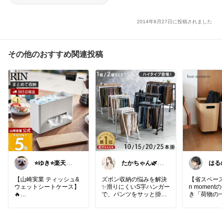
2014年8月27日に投稿されました
その他のおすすめ関連投稿
⭐️ゆき⭐️楽天好
たかちゃん🌿シ
はる
き主婦🎵
ンプルで心地よ
ママ𓂃
い暮らし
【山崎実業 ティッシュ&
ズボン収納の悩みを解決
【省スペース
ウェットシートケース】
✨滑りにくいS字ハンガー
n momen
🔥
で、パンツをサッと掛け
き「荷物の
ティッシュとウェットシ
るだけ。天板付きだから
ムラック」
ートをひとまとめに収納
バッグや小物の置き場に
たリビング
できる、機能性とデザイ
もなって、クローゼット
場所をとら