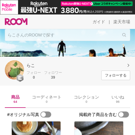
ガイド
楽天市場
|
らこ
フォロー
フォロワー
フォローする
0
39
商品
コーディネート
コレクション
いいね
64
0
0
96
#オリジナル写真
掲載終了商品を含む