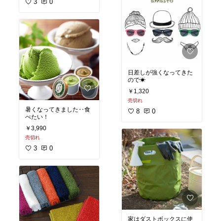
3
0
日差しが強くなってきた
ので☀︎
￥1,320
売切れ
暑くなってきました‥食
8
0
べたい！
￥3,990
売切れ
3
0
家はダストボックスに使