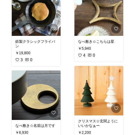
鉄製クラシックフライパ
なべ敷き☆こちらは星
ン
￥5,940
￥19,800
4
0
3
0
クリスマス☆玄関ように
なべ敷き☆名前は月です
いいかなぁー
￥6,930
￥2,200