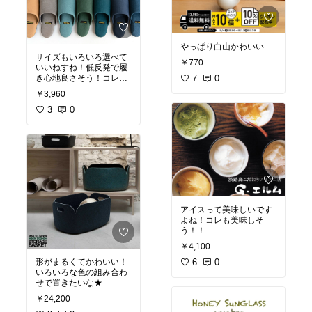
やっぱり白山かわいい
サイズもいろいろ選べて
￥770
いいねすね！低反発で履
き心地良さそう！コレに
7
0
します！
￥3,960
3
0
アイスって美味しいです
よね！コレも美味しそ
う！！
￥4,100
形がまるくてかわいい！
6
0
いろいろな色の組み合わ
せで置きたいな★
￥24,200