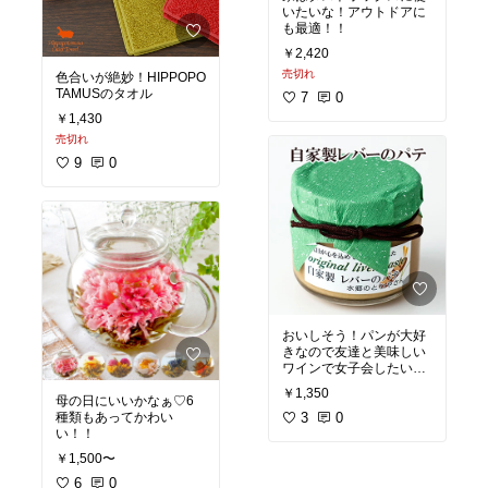
いたいな！アウトドアに
も最適！！
￥2,420
売切れ
色合いが絶妙！HIPPOPO
TAMUSのタオル
7
0
￥1,430
売切れ
9
0
おいしそう！パンが大好
きなので友達と美味しい
ワインで女子会したいで
す！予約販売！ひかれま
￥1,350
母の日にいいかなぁ♡6
す！
種類もあってかわい
3
0
い！！
￥1,500〜
6
0