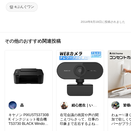
eぶんぐワン
2014年8月19日に投稿されました
その他のおすすめ関連投稿
晶
絵心悠生｜いつ
皆様
も購入ありがと
感謝
う🙏
yミ
キヤノン PIXUSTS3730B
在宅会議の画質や声の聞
わぁー✨凄く
K インクジェット複合機
こえづらさって、仕事の
加で欲しくな
TS3730 BLACK Window
印象まで左右するよね。
バーがプラ
s Mac ChromeOS対応
広角×高画質×マイク内蔵
し、壁面と