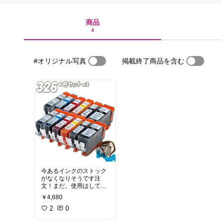
商品
4
#オリジナル写真
掲載終了商品を含む
今あるインクのストック
がなくなりそうです注
文！まだ、使用はしてい
ませんが、2セットでこ
￥4,680
の価格は破格！普通のお
店じゃもう買えないな(￣
2
0
￣;)