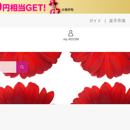
ガイド
楽天市場
|
my ROOM