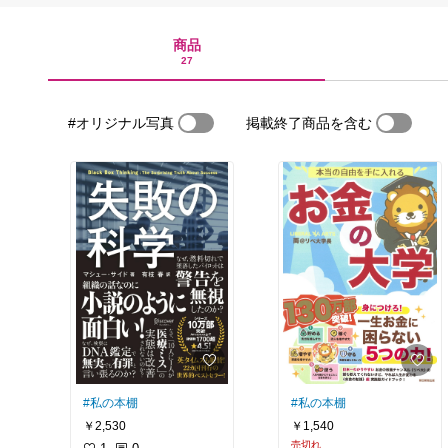
商品
27
#オリジナル写真
掲載終了商品を含む
#私の本棚
#私の本棚
￥2,530
￥1,540
売切れ