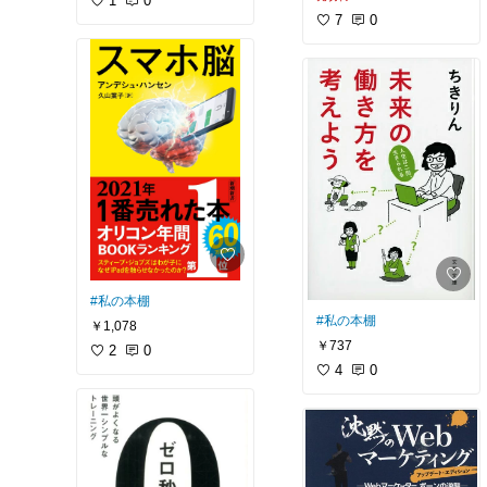
1
0
7
0
#私の本棚
#私の本棚
￥1,078
￥737
2
0
4
0