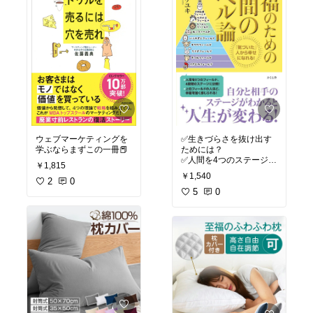
ウェブマーケティングを
✅生きづらさを抜け出す
学ぶならまずこの一冊📕
ためには？
✅人間を4つのステージ、
￥1,815
9つのフィールドに分け
￥1,540
2
0
て分析
5
0