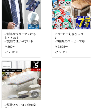
✅新卒サラリーマンにも
✅コーヒー好きならコ
おすすめ！
レ！
✅無難で使いやすいネク
✅3種類のコーヒーで毎日
タイ5本詰め合わせ👔
の朝に香りを😊
￥860〜
￥2,625〜
9
0
6
0
✅壁掛けができて収納楽