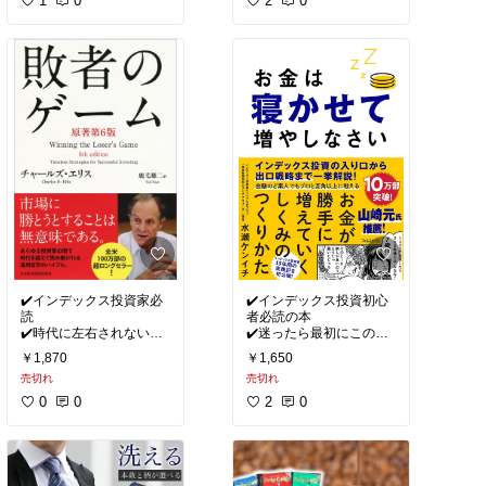
1
0
2
0
✔️インデックス投資家必
✔️インデックス投資初心
読
者必読の本
✔️時代に左右されない投
✔️迷ったら最初にこの一
￥1,870
￥1,650
#私の本棚
#私の本棚
売切れ
売切れ
0
0
2
0