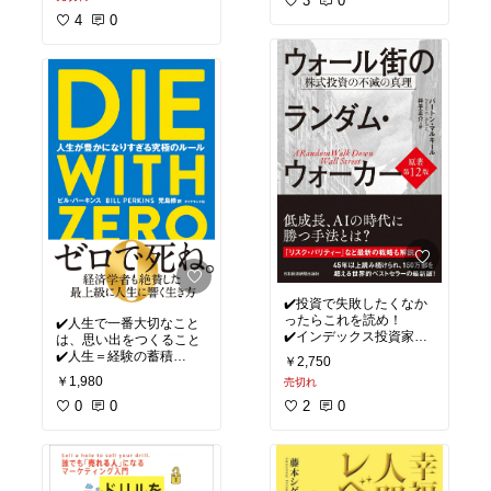
3
0
4
0
✔️投資で失敗したくなか
ったらこれを読め！
✔️人生で一番大切なこと
✔️インデックス投資家の
は、思い出をつくること
￥2,750
#私の本棚
#私の本棚
￥1,980
売切れ
0
0
2
0