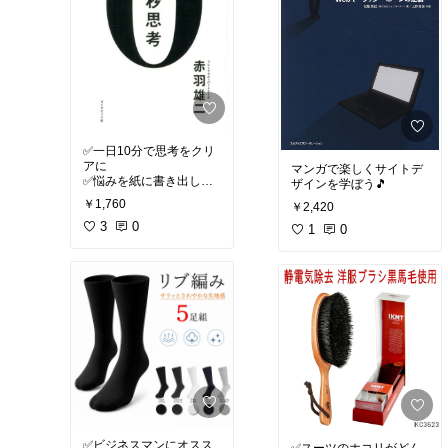
✅一日10分で思考をクリ
アに
マンガで楽しくサイトデ
✅悩みを紙に書き出して
ザインを学ぼう🎵
￥1,760
￥2,420
#私の本棚
3
0
1
0
✅ビジネスマンにオスス