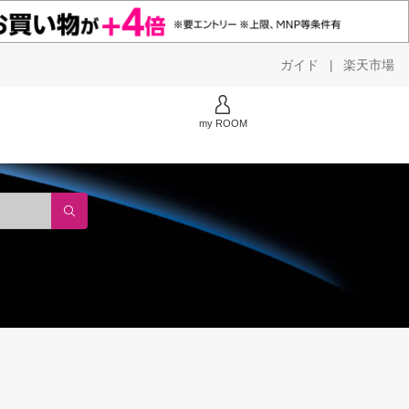
ガイド
楽天市場
|
my ROOM