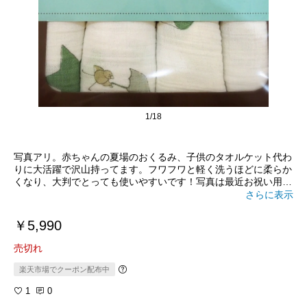
1/18
写真アリ。赤ちゃんの夏場のおくるみ、子供のタオルケット代わ
りに大活躍で沢山持ってます。フワフワと軽く洗うほどに柔らか
くなり、大判でとっても使いやすいです！写真は最近お祝い用に
購入したup_up_and_away柄
さらに表示
￥5,990
売切れ
楽天市場でクーポン配布中
1
0