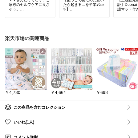
家族のセルフケアに良さ
たら起きる…を卒業👶💤
証】Doonai
✨】
護マット付
#たんぽぽ根
#ポーラン
イルドシー
ド
#残留農薬検査済み
電動スウィングで赤ちゃ
安全基準R12
んを心地よく揺らしてく
e準拠で、
れるから、家事の合間に
るドゥーナi
も大助かり😊コードレス
保護マット
で場所を選ばず使えて、
車のシート
楽天市場の関連商品
産後のママの心強い味方
ら守りなが
です💕
す。
・安全基準R1
Size準拠
詳しくは『楽天市場で詳
・保護マッ
細を見る』をタップ⏬
シートを守
・新生児か
イルドシー
#ネムリラ
・ISOFIX
#コンビ
どちらの装
#電動スウィング
応
￥4,730
￥4,664
￥698
#ハイローチェア
・バウンサ
#ベビーラック
用できるト
#寝かしつけ
ム
#育児便利グッズ
・里帰り出
この商品を含むコレクション
#出産準備
帰省移動に
#出産祝い
・正規販売
#赤ちゃんのいる暮らし
保証付きで
いいね(1人)
新生児期か
多いご家庭
産を予定さ
コメント(0件)