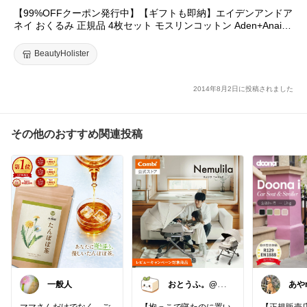
【99%OFFクーポン発行中】【ギフトも即納】エイデンアンドア
ネイ おくるみ 正規品 4枚セット モスリンコットン Aden+Anais
クラシックスワドル ベビー ギフト 出産祝い 授乳ケープ ブラン
ケット 送料無料 新生児 ロイヤルベビー ガーゼ 退院 出産祝い ベ
BeautyHolister
ビーギフト専門
2014年8月2日に投稿されました
その他のおすすめ関連投稿
一般人
おとうふ。@８
あやr
月もよろしくお
願いします
ママさんだけでなく、ご
【抱っこで寝たのに置い
【正規販売